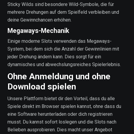
Sticky Wilds sind besondere Wild-Symbole, die für
mehrere Drehungen auf dem Spielfeld verbleiben und
deine Gewinnchancen erhöhen.
Megaways-Mechanik
Einige moderne Slots verwenden das Megaways-
System, bei dem sich die Anzahl der Gewinnlinien mit
jeder Drehung ändern kann. Dies sorgt für ein
dynamisches und abwechslungsreiches Spielerlebnis.
Ohne Anmeldung und ohne
Download spielen
Unsere Plattform bietet dir den Vorteil, dass du alle
Spiele direkt im Browser spielen kannst, ohne dass du
eine Software herunterladen oder dich registrieren
musst. Du kannst sofort loslegen und die Slots nach
Belieben ausprobieren. Dies macht unser Angebot