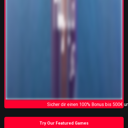
Sicher dir einen 100% Bonus bis 500€ und spiele Nort
Try Our Featured Games