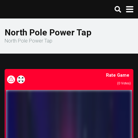
North Pole Power Tap
North Pole Power Tap
Rate Game
(
0
Votes)