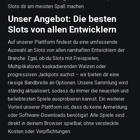
Slots dir am meisten Spaß machen.
Unser Angebot: Die besten
Slots von allen Entwicklern
Auf unserer Plattform findest du eine umfassende
Auswahl an Slots von allen namhaften Entwicklern der
Branche. Egal, ob du Slots mit Freispielen,
Multiplikatoren, kaskadierenden Walzen oder
progressiven Jackpots suchst – wir bieten dir eine
riesige Bandbreite an Optionen. Unsere Sammlung wird
ständig aktualisiert, sodass du immer die neuesten und
beliebtesten Spiele ausprobieren kannst. Ein weiterer
Vorteil unserer Plattform ist, dass du keine Anmeldung
oder Software-Downloads benötigst. Alle Spiele sind
direkt in deinem Browser spielbar, ohne versteckte
Kosten oder Verpflichtungen.