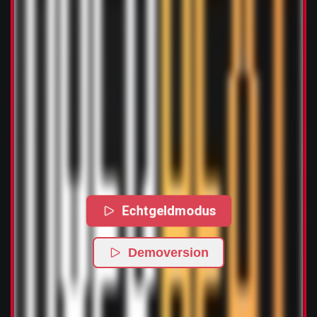
Echtgeldmodus
Demoversion