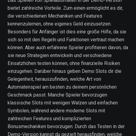
Das Spielen von Spielautomaten in der Demo-Version
bietet zahlreiche Vorteile. Zum einen ermöglicht es dir,
die verschiedenen Mechaniken und Features
kennenzulernen, ohne eigenes Geld einzusetzen.
Besonders für Anfänger ist dies eine große Hilfe, da sie
sich so mit den Regeln und Funktionen vertraut machen
können. Aber auch erfahrene Spieler profitieren davon, da
sie neue Strategien entwickeln und verschiedene
Einsatzhöhen testen können, ohne finanzielle Risiken
einzugehen. Darüber hinaus geben Demo Slots dir die
Gelegenheit, herauszufinden, welche Art von
Automatenspiel am besten zu deinem persönlichen
Geschmack passt. Manche Spieler bevorzugen
klassische Slots mit wenigen Walzen und einfachen
Symbolen, während andere moderne Slots mit
zahlreichen Features und komplizierten
Bonusmechaniken bevorzugen. Durch das Testen in der
Demo-Version kannst du gezielt herausfinden, welche