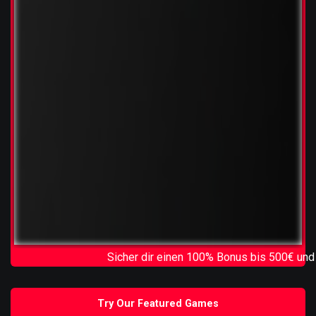
Sicher dir einen 100% Bonus bis 500€ und spiele O
Try Our Featured Games