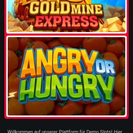
Willkommen auf unserer Plattform für Demo Slots! Hier