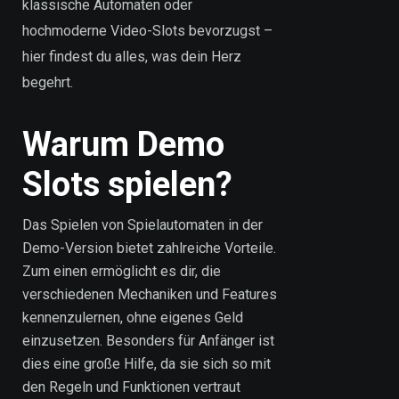
klassische Automaten oder
hochmoderne Video-Slots bevorzugst –
hier findest du alles, was dein Herz
begehrt.
Warum Demo
Slots spielen?
Das Spielen von Spielautomaten in der
Demo-Version bietet zahlreiche Vorteile.
Zum einen ermöglicht es dir, die
verschiedenen Mechaniken und Features
kennenzulernen, ohne eigenes Geld
einzusetzen. Besonders für Anfänger ist
dies eine große Hilfe, da sie sich so mit
den Regeln und Funktionen vertraut