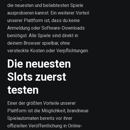
die neuesten und beliebtesten Spiele
ausprobieren kannst. Ein weiterer Vorteil
unserer Plattform ist, dass du keine
Anmeldung oder Software-Downloads
benötigst. Alle Spiele sind direkt in
deinem Browser spielbar, ohne
versteckte Kosten oder Verpflichtungen.
Die neuesten
Slots zuerst
testen
Einer der größten Vorteile unserer
Plattform ist die Möglichkeit, brandneue
Spielautomaten bereits vor ihrer
offiziellen Veröffentlichung in Online-