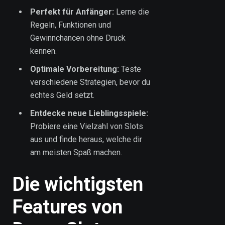
Perfekt für Anfänger:
Lerne die
Regeln, Funktionen und
Gewinnchancen ohne Druck
kennen.
Optimale Vorbereitung:
Teste
verschiedene Strategien, bevor du
echtes Geld setzt.
Entdecke neue Lieblingsspiele:
Probiere eine Vielzahl von Slots
aus und finde heraus, welche dir
am meisten Spaß machen.
Die wichtigsten
Features von