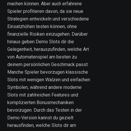
machen können. Aber auch erfahrene
Spieler profitieren davon, da sie neue
Strategien entwickeln und verschiedene
Einsatzhöhen testen können, ohne
finanzielle Risiken einzugehen. Darüber
hinaus geben Demo Slots dir die
Gelegenheit, herauszufinden, welche Art
von Automatenspiel am besten zu
deinem persönlichen Geschmack passt.
Manche Spieler bevorzugen klassische
Slots mit wenigen Walzen und einfachen
Symbolen, während andere moderne
Slots mit zahlreichen Features und
komplizierten Bonusmechaniken
bevorzugen. Durch das Testen in der
Demo-Version kannst du gezielt
herausfinden, welche Slots dir am