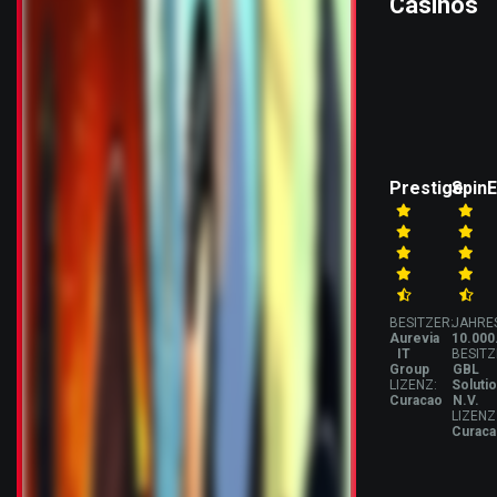
Casinos
Prestige
Spin
BESITZER:
JAHRE
Aurevia
10.000
IT
BESITZ
Group
GBL
LIZENZ:
Soluti
Curacao
N.V.
LIZENZ
Curac