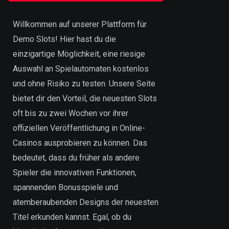
Willkommen auf unserer Plattform für
Demo Slots! Hier hast du die
einzigartige Möglichkeit, eine riesige
Auswahl an Spielautomaten kostenlos
und ohne Risiko zu testen. Unsere Seite
bietet dir den Vorteil, die neuesten Slots
oft bis zu zwei Wochen vor ihrer
offiziellen Veröffentlichung in Online-
Casinos ausprobieren zu können. Das
bedeutet, dass du früher als andere
Spieler die innovativen Funktionen,
spannenden Bonusspiele und
atemberaubenden Designs der neuesten
Titel erkunden kannst. Egal, ob du