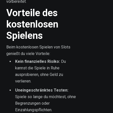
vorbereitet.
Vorteile des
kostenlosen
Spielens
Beim kostenlosen Spielen von Slots
genießt du viele Vorteile:
Kein finanzielles Risiko:
Du
kannst die Spiele in Ruhe
ausprobieren, ohne Geld zu
verlieren.
Uneingeschränktes Testen:
Spiele so lange du möchtest, ohne
Begrenzungen oder
Einzahlungspflichten.