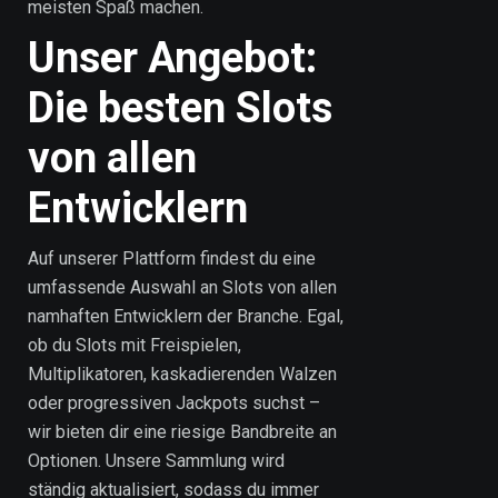
meisten Spaß machen.
Unser Angebot:
Die besten Slots
von allen
Entwicklern
Auf unserer Plattform findest du eine
umfassende Auswahl an Slots von allen
namhaften Entwicklern der Branche. Egal,
ob du Slots mit Freispielen,
Multiplikatoren, kaskadierenden Walzen
oder progressiven Jackpots suchst –
wir bieten dir eine riesige Bandbreite an
Optionen. Unsere Sammlung wird
ständig aktualisiert, sodass du immer