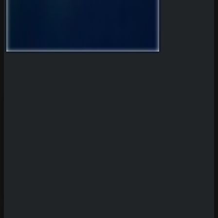
Sicher dir einen 100% Bonus bis 500€ und sp
Try Our Featured Games