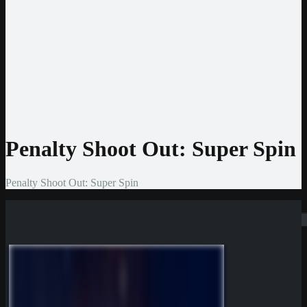
Jeton
CashtoCode
MiFinity
MuchBetter
Auszahlmethoden
Bank Überweisung
MasterCard
Visa
Skrill
Bitcoin
Penalty Shoot Out: Super Spin
Penalty Shoot Out: Super Spin
Suchen
Rate Game
(
0
Votes)
Neue Casinos