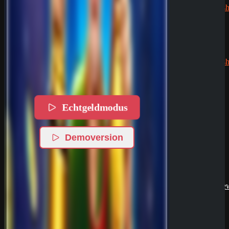
CryptoRush
200% bis
zu 2.500€
Robert99
zu
CryptoRush
200% bis
zu 2.500€
Echtgeldmodus
News
SpinEmpire Casino
Review
Demoversion
8. Januar 2026
SpinBetter Casino
Review
22. Dezember
2025
Wyns Casino Revie
30. September
2025
QuickWin Casino
Review