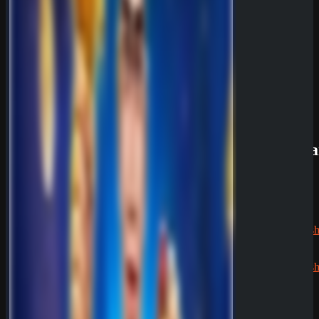
Review
QuickWin
Casino
Review
Betista
Casino
Review
Neueste
Kommenta
Alex
zu
Dazard
rami
zu
CryptoRus
Jens
zu
CryptoRush
200% bis
zu 2.500€
Silizi
zu