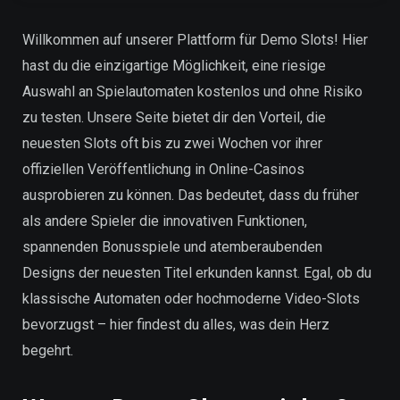
Willkommen auf unserer Plattform für Demo Slots! Hier
hast du die einzigartige Möglichkeit, eine riesige
Auswahl an Spielautomaten kostenlos und ohne Risiko
zu testen. Unsere Seite bietet dir den Vorteil, die
neuesten Slots oft bis zu zwei Wochen vor ihrer
offiziellen Veröffentlichung in Online-Casinos
ausprobieren zu können. Das bedeutet, dass du früher
als andere Spieler die innovativen Funktionen,
spannenden Bonusspiele und atemberaubenden
Designs der neuesten Titel erkunden kannst. Egal, ob du
klassische Automaten oder hochmoderne Video-Slots
bevorzugst – hier findest du alles, was dein Herz
begehrt.