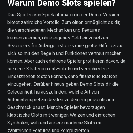
Warum Demo Slots spielen?
Das Spielen von Spielautomaten in der Demo-Version
bietet zahlreiche Vorteile. Zum einen ermöglicht es dir,
die verschiedenen Mechaniken und Features
kennenzulernen, ohne eigenes Geld einzusetzen.
Besonders für Anfänger ist dies eine große Hilfe, da sie
sich so mit den Regeln und Funktionen vertraut machen
können. Aber auch erfahrene Spieler profitieren davon, da
sie neue Strategien entwickeln und verschiedene
Einsatzhöhen testen können, ohne finanzielle Risiken
einzugehen. Darüber hinaus geben Demo Slots dir die
Gelegenheit, herauszufinden, welche Art von
Automatenspiel am besten zu deinem persönlichen
Geschmack passt. Manche Spieler bevorzugen
klassische Slots mit wenigen Walzen und einfachen
Symbolen, während andere moderne Slots mit
zahlreichen Features und komplizierten