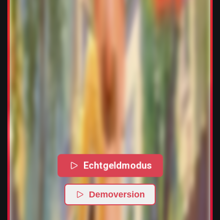
Echtgeldmodus
Demoversion