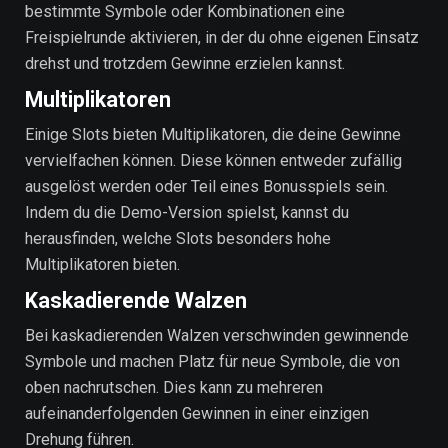
bestimmte Symbole oder Kombinationen eine
Freispielrunde aktivieren, in der du ohne eigenen Einsatz
drehst und trotzdem Gewinne erzielen kannst.
Multiplikatoren
Einige Slots bieten Multiplikatoren, die deine Gewinne
vervielfachen können. Diese können entweder zufällig
ausgelöst werden oder Teil eines Bonusspiels sein.
Indem du die Demo-Version spielst, kannst du
herausfinden, welche Slots besonders hohe
Multiplikatoren bieten.
Kaskadierende Walzen
Bei kaskadierenden Walzen verschwinden gewinnende
Symbole und machen Platz für neue Symbole, die von
oben nachrutschen. Dies kann zu mehreren
aufeinanderfolgenden Gewinnen in einer einzigen
Drehung führen.