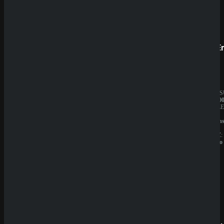
Prestige
SpinE
BESITZER:
JAHRES
Aurevia
10.000.0
IT
BESITZE
Group
GBL
LIZENZ:
Solution
Curacao
N.V.
LIZENZ:
Curacao