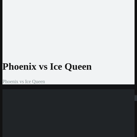
Jeton
CashtoCode
MiFinity
MuchBetter
Auszahlmethoden
Bank Überweisung
MasterCard
Visa
Skrill
Bitcoin
Phoenix vs Ice Queen
Phoenix vs Ice Queen
Suchen
Neue Casinos