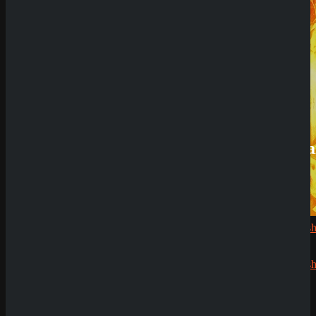
Review
QuickWin
Casino
Review
Betista
Casino
Review
Neueste
Kommenta
Alex
zu
Dazard
rami
zu
CryptoRus
Jens
zu
CryptoRush
200% bis
zu 2.500€
Silizi
zu