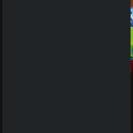
Demo Spiel
Willkommen auf unserer Plattform für Demo
Slots! Hier hast du die einzigartige Möglichkeit,
eine riesige Auswahl an Spielautomaten
kostenlos und ohne Risiko zu testen. Unsere
Seite bietet dir den Vorteil, die neuesten Slots
oft bis zu zwei Wochen vor ihrer offiziellen
Veröffentlichung in Online-Casinos