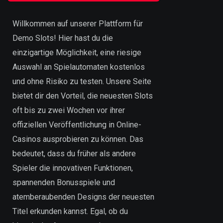
Willkommen auf unserer Plattform für
Demo Slots! Hier hast du die
einzigartige Möglichkeit, eine riesige
Auswahl an Spielautomaten kostenlos
und ohne Risiko zu testen. Unsere Seite
bietet dir den Vorteil, die neuesten Slots
oft bis zu zwei Wochen vor ihrer
offiziellen Veröffentlichung in Online-
Casinos ausprobieren zu können. Das
bedeutet, dass du früher als andere
Spieler die innovativen Funktionen,
spannenden Bonusspiele und
atemberaubenden Designs der neuesten
Titel erkunden kannst. Egal, ob du