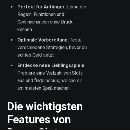
Perfekt für Anfänger:
Lerne die
Regeln, Funktionen und
Gewinnchancen ohne Druck
kennen.
Optimale Vorbereitung:
Teste
verschiedene Strategien, bevor du
echtes Geld setzt.
Entdecke neue Lieblingsspiele:
Probiere eine Vielzahl von Slots
aus und finde heraus, welche dir
am meisten Spaß machen.
Die wichtigsten
Features von