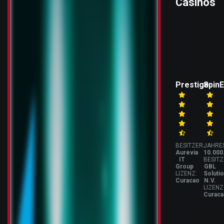
Casinos
Prestige
Spin
BESITZER:
JAHRE
Aurevia
10.000
IT
BESITZ
Group
GBL
LIZENZ:
Soluti
Curacao
N.V.
LIZENZ
Curac