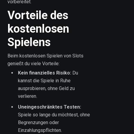
vorbereitet.
Vorteile des
kostenlosen
Spielens
Beim kostenlosen Spielen von Slots
genießt du viele Vorteile:
Kein finanzielles Risiko:
Du
kannst die Spiele in Ruhe
ausprobieren, ohne Geld zu
verlieren.
Uneingeschränktes Testen:
Spiele so lange du möchtest, ohne
Begrenzungen oder
Einzahlungspflichten.