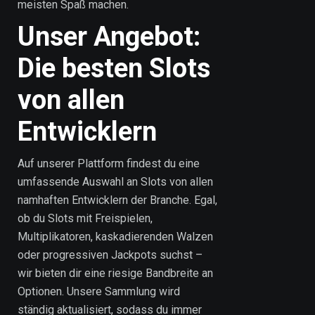
meisten Spaß machen.
Unser Angebot:
Die besten Slots
von allen
Entwicklern
Auf unserer Plattform findest du eine
umfassende Auswahl an Slots von allen
namhaften Entwicklern der Branche. Egal,
ob du Slots mit Freispielen,
Multiplikatoren, kaskadierenden Walzen
oder progressiven Jackpots suchst –
wir bieten dir eine riesige Bandbreite an
Optionen. Unsere Sammlung wird
ständig aktualisiert, sodass du immer