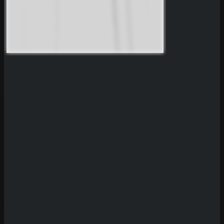
Sicher dir einen 100% Bonus bis 500€ und spie
Try Our Featured Games