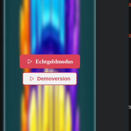
CryptoRush
200% bis
zu 2.500€
Robert99
zu
CryptoRush
200% bis
zu 2.500€
Echtgeldmodus
News
SpinEmpire Casino
Review
Demoversion
8. Januar 2026
SpinBetter Casino
Review
22. Dezember
2025
Wyns Casino Revie
30. September
2025
QuickWin Casino
Review