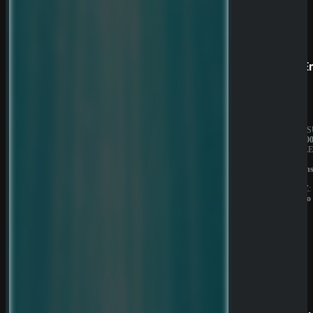
Prestige
SpinE
BESITZER:
JAHRES
Aurevia
10.000.0
IT
BESITZE
Group
GBL
LIZENZ:
Solution
Curacao
N.V.
LIZENZ:
Curacao