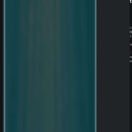
SpinBetter
Betist
JAHRESUMSATZ:
JAHRES
20.000.000€
1.000.00
BESITZER:
BESITZE
Sprut
Liernin
Group
Enterpri
B.V.
LTD
LIZENZ:
LIZENZ:
Curacao
Komore
(Anjoua
QuickWin
Wyns