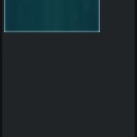
Sicher dir einen 100% Bonus bis 500€ und spiele
Try Our Featured Games