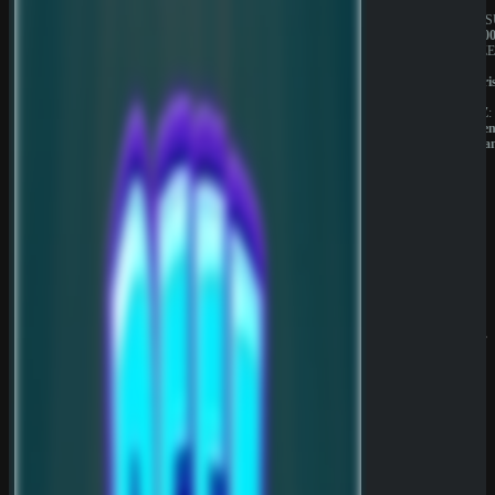
JAHRESUMSATZ:
JAHRES
1.000.000€
1.000.00
BESITZER:
BESITZE
Liernin
Liernin
Enterprises
Enterpri
LTD
LTD
LIZENZ:
LIZENZ:
Komoren
Komore
(Anjouan)
(Anjoua
Neueste
Beiträge
SpinEmpir
e Casino
Review
SpinBetter
Casino
Review
Wyns
Casino