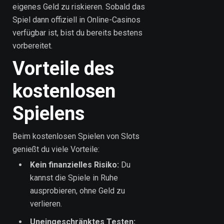
eigenes Geld zu riskieren. Sobald das
Spiel dann offiziell in Online-Casinos
verfügbar ist, bist du bereits bestens
vorbereitet.
Vorteile des
kostenlosen
Spielens
Beim kostenlosen Spielen von Slots
genießt du viele Vorteile:
Kein finanzielles Risiko:
Du
kannst die Spiele in Ruhe
ausprobieren, ohne Geld zu
verlieren.
Uneingeschränktes Testen: