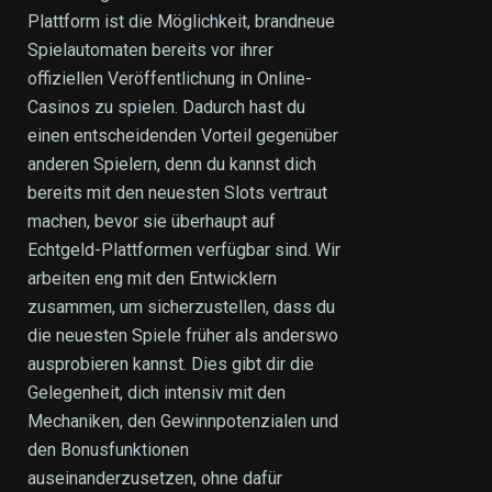
Plattform ist die Möglichkeit, brandneue
Spielautomaten bereits vor ihrer
offiziellen Veröffentlichung in Online-
Casinos zu spielen. Dadurch hast du
einen entscheidenden Vorteil gegenüber
anderen Spielern, denn du kannst dich
bereits mit den neuesten Slots vertraut
machen, bevor sie überhaupt auf
Echtgeld-Plattformen verfügbar sind. Wir
arbeiten eng mit den Entwicklern
zusammen, um sicherzustellen, dass du
die neuesten Spiele früher als anderswo
ausprobieren kannst. Dies gibt dir die
Gelegenheit, dich intensiv mit den
Mechaniken, den Gewinnpotenzialen und
den Bonusfunktionen
auseinanderzusetzen, ohne dafür