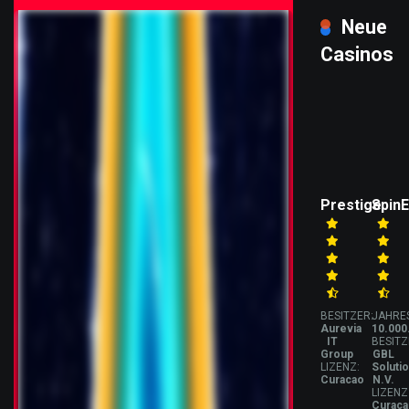
Neue
Casinos
Prestige
Spin
BESITZER:
JAHRE
Aurevia
10.000
IT
BESITZ
Group
GBL
LIZENZ:
Soluti
Curacao
N.V.
LIZENZ
Curac