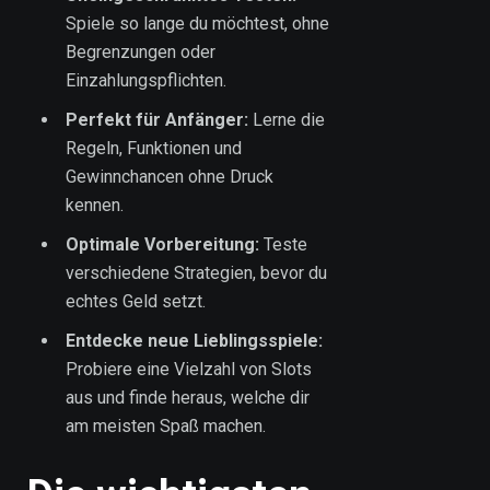
Spiele so lange du möchtest, ohne
Begrenzungen oder
Einzahlungspflichten.
Perfekt für Anfänger:
Lerne die
Regeln, Funktionen und
Gewinnchancen ohne Druck
kennen.
Optimale Vorbereitung:
Teste
verschiedene Strategien, bevor du
echtes Geld setzt.
Entdecke neue Lieblingsspiele:
Probiere eine Vielzahl von Slots
aus und finde heraus, welche dir
am meisten Spaß machen.