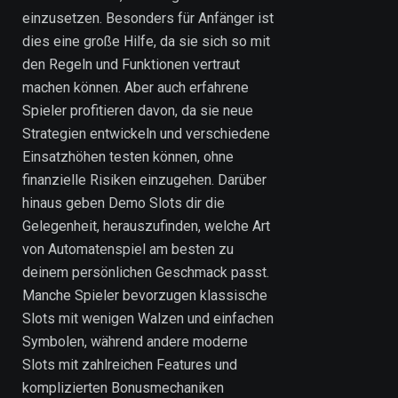
einzusetzen. Besonders für Anfänger ist
dies eine große Hilfe, da sie sich so mit
den Regeln und Funktionen vertraut
machen können. Aber auch erfahrene
Spieler profitieren davon, da sie neue
Strategien entwickeln und verschiedene
Einsatzhöhen testen können, ohne
finanzielle Risiken einzugehen. Darüber
hinaus geben Demo Slots dir die
Gelegenheit, herauszufinden, welche Art
von Automatenspiel am besten zu
deinem persönlichen Geschmack passt.
Manche Spieler bevorzugen klassische
Slots mit wenigen Walzen und einfachen
Symbolen, während andere moderne
Slots mit zahlreichen Features und
komplizierten Bonusmechaniken