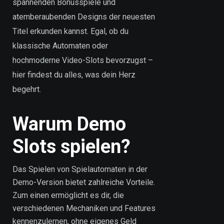
spannenden Bonusspiele und
atemberaubenden Designs der neuesten
Titel erkunden kannst. Egal, ob du
klassische Automaten oder
hochmoderne Video-Slots bevorzugst –
hier findest du alles, was dein Herz
begehrt.
Warum Demo
Slots spielen?
Das Spielen von Spielautomaten in der
Demo-Version bietet zahlreiche Vorteile.
Zum einen ermöglicht es dir, die
verschiedenen Mechaniken und Features
kennenzulernen, ohne eigenes Geld