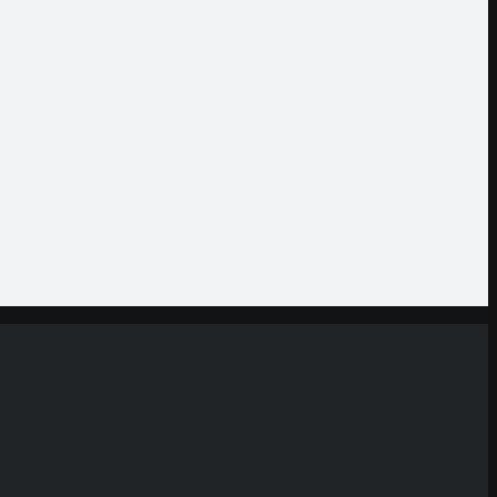
Suchen
Suchen
Neue Casinos
Prestige