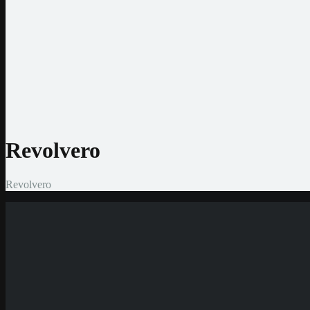
Aus
Revolvero
Revolvero