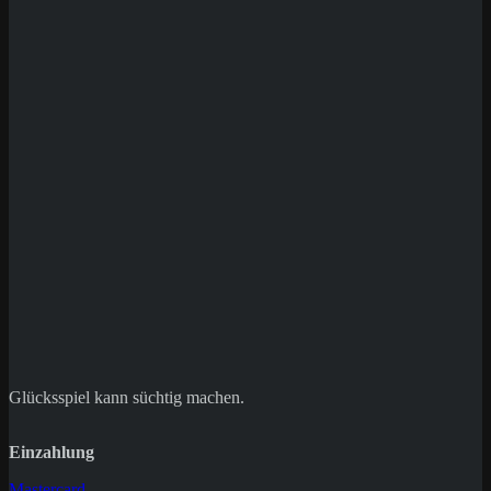
Save my name, email, and website in this
browser for the next time I comment.
Glücksspiel kann süchtig machen.
Einzahlung
Mastercard