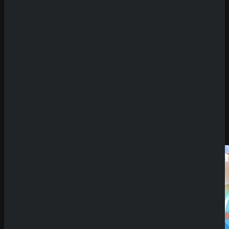
Review
SpinBetter
Echtgeldmodus
Casino
Demoversion
Review
Wyns
Having issues with
Salty Sam's Rage Bait
?
Casino
Review
QuickWin
Casino
Review
Betista
Casino
Submit
Review
Sicher dir einen 100% Bonus bis 500€ und spiele
Salty Sam's Rage Bait
Try Our Featured Games
Neueste
Kommenta
Alex
zu
Dazard
rami
zu
CryptoRus