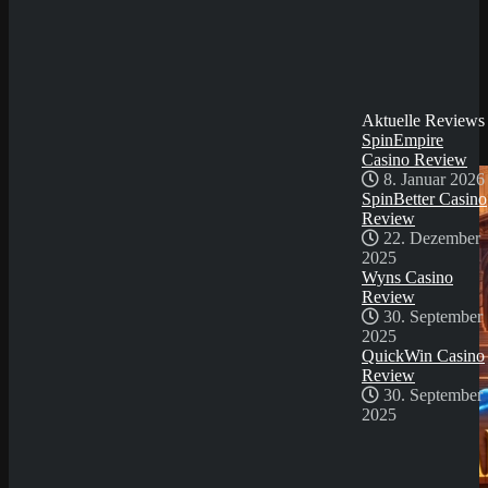
30. September
2025
QuickWin Casino
Review
30. September
2025
Aktuelle Reviews
SpinEmpire
Demo Spiel
Casino Review
8. Januar 2026
SpinBetter Casino
Review
22. Dezember
2025
Wyns Casino
Review
30. September
2025
QuickWin Casino
Review
30. September
2025