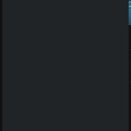
Neueste
Beiträge
SpinEmpir
e Casino