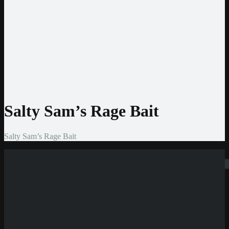
Jeton
CashtoCode
MiFinity
MuchBetter
Auszahlmethoden
Bank Überweisung
MasterCard
Visa
Skrill
Bitcoin
Salty Sam’s Rage Bait
Salty Sam’s Rage Bait
Suchen
Neue Casinos