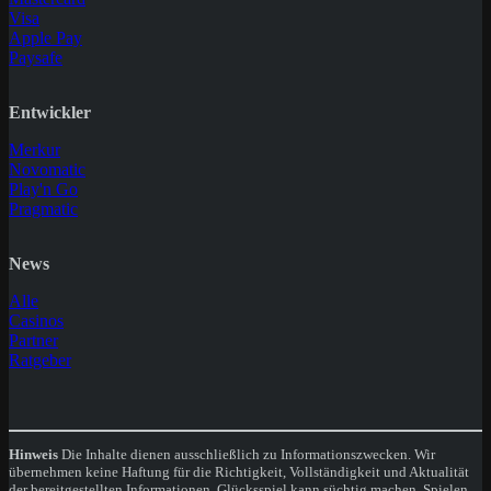
Visa
Apple Pay
Paysafe
Entwickler
Merkur
Novomatic
Play'n Go
Pragmatic
News
Alle
Casinos
Partner
Ratgeber
Hinweis
Die Inhalte dienen ausschließlich zu Informationszwecken. Wir
übernehmen keine Haftung für die Richtigkeit, Vollständigkeit und Aktualität
der bereitgestellten Informationen. Glücksspiel kann süchtig machen. Spielen