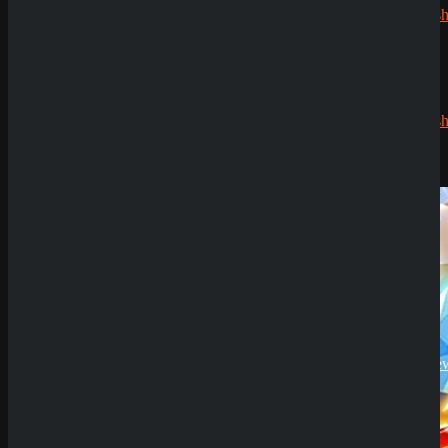
?
CryptoRush
200% bis
zu 2.500€
Robert99
zu
CryptoRush
Submit
200% bis
Sicher dir einen 100% Bonus bis 500€ und spiele
zu 2.500€
Seaside Pelican Buy Feature
Try Our Featured Games
News
SpinEmpire Casino
Review
8. Januar 2026
SpinBetter Casino
Review
22. Dezember
2025
Wyns Casino Revie
30. September
2025
QuickWin Casino
Review