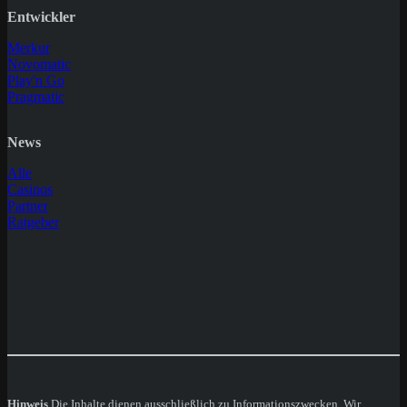
Entwickler
Merkur
Novomatic
Play'n Go
Pragmatic
News
Alle
Casinos
Partner
Ratgeber
Hinweis
Die Inhalte dienen ausschließlich zu Informationszwecken. Wir