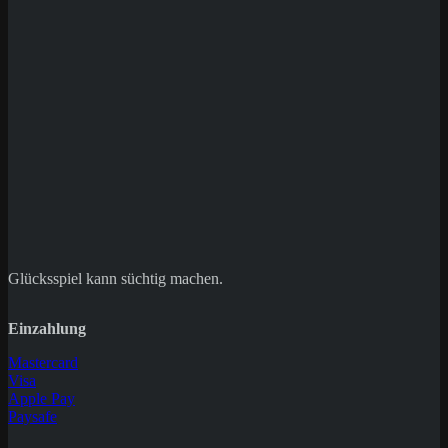
Save my name, email, and website in this
browser for the next time I comment.
Glücksspiel kann süchtig machen.
Einzahlung
Mastercard
Visa
Apple Pay
Paysafe