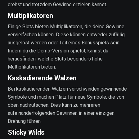
drehst und trotzdem Gewinne erzielen kannst.
Multiplikatoren
Einige Slots bieten Multiplikatoren, die deine Gewinne
vervielfachen können. Diese können entweder zufällig
ausgelöst werden oder Teil eines Bonusspiels sein.
Indem du die Demo-Version spielst, kannst du
herausfinden, welche Slots besonders hohe
Multiplikatoren bieten.
Kaskadierende Walzen
Bei kaskadierenden Walzen verschwinden gewinnende
Symbole und machen Platz für neue Symbole, die von
oben nachrutschen. Dies kann zu mehreren
aufeinanderfolgenden Gewinnen in einer einzigen
Drehung führen.
Sticky Wilds