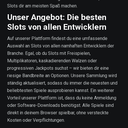
Slots dir am meisten Spaß machen.
Unser Angebot: Die besten
Slots von allen Entwicklern
Auf unserer Plattform findest du eine umfassende
Auswahl an Slots von allen namhaften Entwicklern der
Branche. Egal, ob du Slots mit Freispielen,
Multiplikatoren, kaskadierenden Walzen oder
progressiven Jackpots suchst – wir bieten dir eine
riesige Bandbreite an Optionen. Unsere Sammlung wird
ständig aktualisiert, sodass du immer die neuesten und
beliebtesten Spiele ausprobieren kannst. Ein weiterer
Vorteil unserer Plattform ist, dass du keine Anmeldung
oder Software-Downloads benötigst. Alle Spiele sind
direkt in deinem Browser spielbar, ohne versteckte
Kosten oder Verpflichtungen.