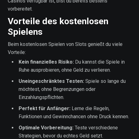
Casinos verfügbar ist, bist du bereits bestens
vorbereitet.
Vorteile des kostenlosen
Spielens
Beim kostenlosen Spielen von Slots genießt du viele
Vorteile:
Kein finanzielles Risiko:
Du kannst die Spiele in
Ruhe ausprobieren, ohne Geld zu verlieren.
Uneingeschränktes Testen:
Spiele so lange du
möchtest, ohne Begrenzungen oder
Einzahlungspflichten.
Perfekt für Anfänger:
Lerne die Regeln,
Funktionen und Gewinnchancen ohne Druck kennen.
Optimale Vorbereitung:
Teste verschiedene
Strategien, bevor du echtes Geld setzt.