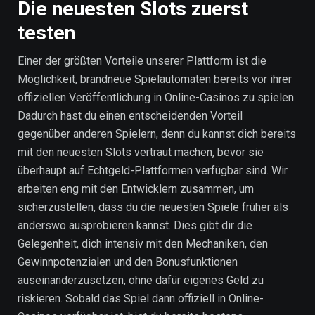
Die neuesten Slots zuerst
testen
Einer der größten Vorteile unserer Plattform ist die
Möglichkeit, brandneue Spielautomaten bereits vor ihrer
offiziellen Veröffentlichung in Online-Casinos zu spielen.
Dadurch hast du einen entscheidenden Vorteil
gegenüber anderen Spielern, denn du kannst dich bereits
mit den neuesten Slots vertraut machen, bevor sie
überhaupt auf Echtgeld-Plattformen verfügbar sind. Wir
arbeiten eng mit den Entwicklern zusammen, um
sicherzustellen, dass du die neuesten Spiele früher als
anderswo ausprobieren kannst. Dies gibt dir die
Gelegenheit, dich intensiv mit den Mechaniken, den
Gewinnpotenzialen und den Bonusfunktionen
auseinanderzusetzen, ohne dafür eigenes Geld zu
riskieren. Sobald das Spiel dann offiziell in Online-