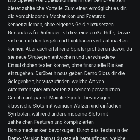
Das Spielen von Spielautomaten in der Demo-Version
bietet zahlreiche Vorteile. Zum einen ermöglicht es dir,
die verschiedenen Mechaniken und Features
kennenzulernen, ohne eigenes Geld einzusetzen.
Besonders für Anfänger ist dies eine große Hilfe, da sie
sich so mit den Regeln und Funktionen vertraut machen
können. Aber auch erfahrene Spieler profitieren davon, da
sie neue Strategien entwickeln und verschiedene
Einsatzhöhen testen können, ohne finanzielle Risiken
einzugehen. Darüber hinaus geben Demo Slots dir die
Gelegenheit, herauszufinden, welche Art von
Automatenspiel am besten zu deinem persönlichen
Geschmack passt. Manche Spieler bevorzugen
klassische Slots mit wenigen Walzen und einfachen
Symbolen, während andere moderne Slots mit
zahlreichen Features und komplizierten
Bonusmechaniken bevorzugen. Durch das Testen in der
Demo-Version kannst du gezielt herausfinden, welche