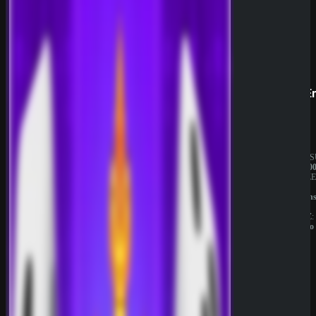
Prestige
SpinE
BESITZER:
JAHRES
Aurevia
10.000.0
IT
BESITZE
Group
GBL
LIZENZ:
Solution
Curacao
N.V.
LIZENZ:
Curacao