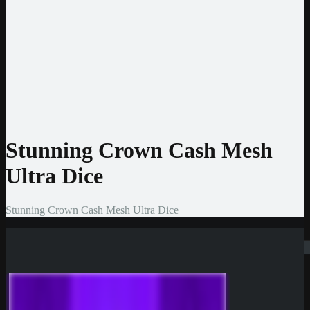
Jeton
CashtoCode
MiFinity
MuchBetter
Auszahlmethoden
Bank Überweisung
MasterCard
Visa
Skrill
Bitcoin
Stunning Crown Cash Mesh
Ultra Dice
Stunning Crown Cash Mesh Ultra Dice
Suchen
Rate Game
(
0
Votes)
Neue Casinos