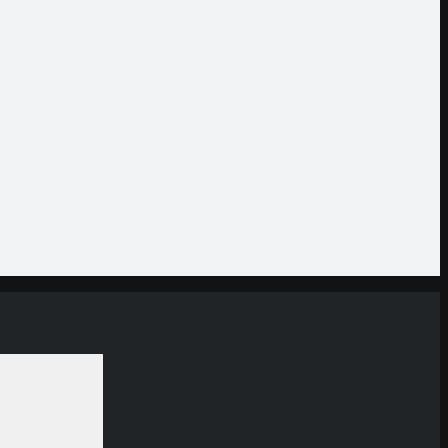
Suchen
Suchen
e Game
(
0
Votes)
Neue Casinos
Prestige