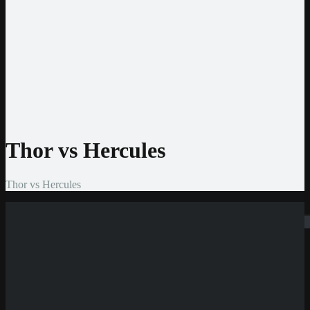
Jeton
CashtoCode
MiFinity
MuchBetter
Auszahlmethoden
Bank Überweisung
MasterCard
Visa
Skrill
Bitcoin
Thor vs Hercules
Thor vs Hercules
Suchen
Neue Casinos