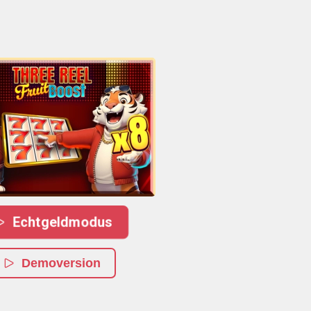
Echtgeldmodus
Demoversion