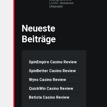
LIZENZ:
Komoren
(Anjouan)
Neueste
Beiträge
SpinEmpire Casino Review
SpinBetter Casino Review
Wyns Casino Review
QuickWin Casino Review
Betista Casino Review