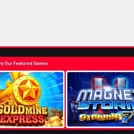
ry Our Featured Games