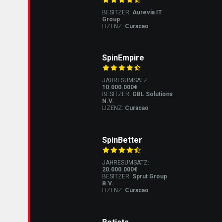
BESITZER:
Aurevia IT
Group
LIZENZ:
Curacao
SpinEmpire
JAHRESUMSATZ:
10.000.000€
BESITZER:
GBL Solutions
N.V.
LIZENZ:
Curacao
SpinBetter
JAHRESUMSATZ:
20.000.000€
BESITZER:
Sprut Group
B.V.
LIZENZ:
Curacao