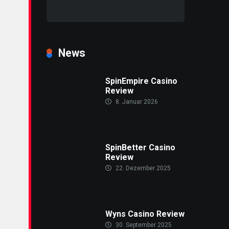
News
SpinEmpire Casino
Review
8. Januar 2026
SpinBetter Casino
Review
22. Dezember 2025
Wyns Casino Review
30. September 2025