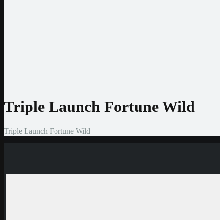
Aus
Triple Launch Fortune Wild
Triple Launch Fortune Wild
aunch Fortune Wild