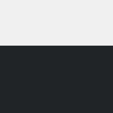
y Our Featured Games