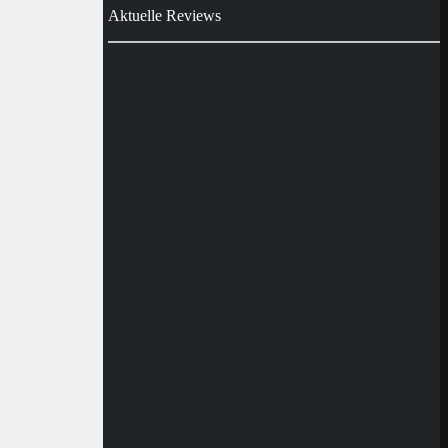
Aktuelle Reviews