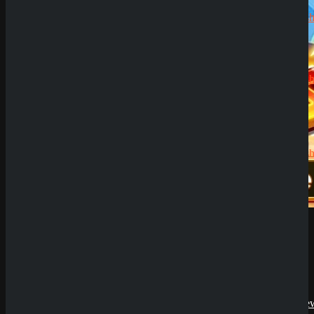
Jens
zu
CryptoRush
200% bis
zu 2.500€
Silizi
zu
CryptoRush
200% bis
zu 2.500€
Robert99
zu
CryptoRush
200% bis
zu 2.500€
News
SpinEmpire Casino
Demo Spiel
Review
8. Januar 2026
SpinBetter Casino
Review
22. Dezember
2025
Wyns Casino Revie