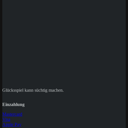
Save my name, email, and website in this
browser for the next time I comment.
Glücksspiel kann süchtig machen.
Einzahlung
Mastercard
Visa
Apple Pay