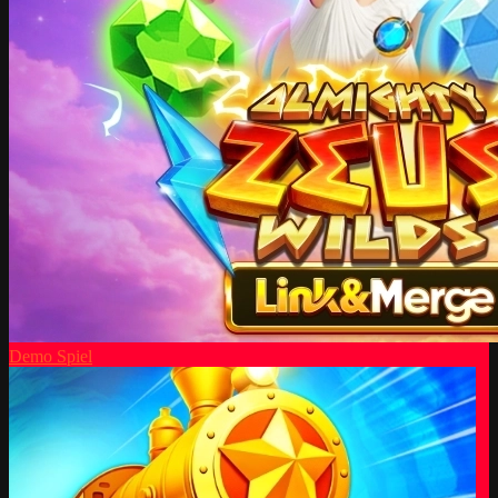
Demo Spiel