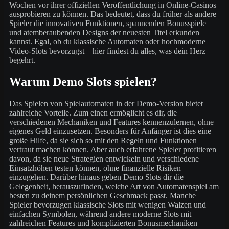
Wochen vor ihrer offiziellen Veröffentlichung in Online-Casinos
ausprobieren zu können. Das bedeutet, dass du früher als andere
Spieler die innovativen Funktionen, spannenden Bonusspiele
und atemberaubenden Designs der neuesten Titel erkunden
kannst. Egal, ob du klassische Automaten oder hochmoderne
Video-Slots bevorzugst – hier findest du alles, was dein Herz
begehrt.
Warum Demo Slots spielen?
Das Spielen von Spielautomaten in der Demo-Version bietet
zahlreiche Vorteile. Zum einen ermöglicht es dir, die
verschiedenen Mechaniken und Features kennenzulernen, ohne
eigenes Geld einzusetzen. Besonders für Anfänger ist dies eine
große Hilfe, da sie sich so mit den Regeln und Funktionen
vertraut machen können. Aber auch erfahrene Spieler profitieren
davon, da sie neue Strategien entwickeln und verschiedene
Einsatzhöhen testen können, ohne finanzielle Risiken
einzugehen. Darüber hinaus geben Demo Slots dir die
Gelegenheit, herauszufinden, welche Art von Automatenspiel am
besten zu deinem persönlichen Geschmack passt. Manche
Spieler bevorzugen klassische Slots mit wenigen Walzen und
einfachen Symbolen, während andere moderne Slots mit
zahlreichen Features und komplizierten Bonusmechaniken