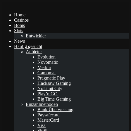
Home
Casinos
Bonis
Slots
Entwickler
News
Häufig gesucht
Anbieter
Evolution
Novomatic
Merkur
Gamomat
Pragmatic Play
Hacksaw Gaming
NoLimit City
Play’n GO
Big Time Gaming
Einzahlmethoden
Bank Überweisung
Paysafecard
MasterCard
Visa
Skrill