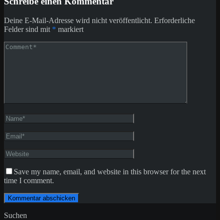
Schreibe einen Kommentar
Deine E-Mail-Adresse wird nicht veröffentlicht.
Erforderliche
Felder sind mit
*
markiert
Save my name, email, and website in this browser for the next
time I comment.
Suchen