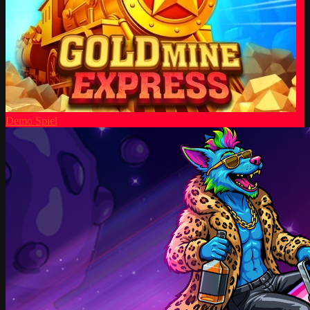
Demo Spiel