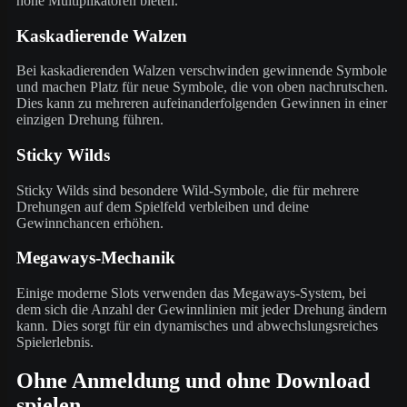
hohe Multiplikatoren bieten.
Kaskadierende Walzen
Bei kaskadierenden Walzen verschwinden gewinnende Symbole
und machen Platz für neue Symbole, die von oben nachrutschen.
Dies kann zu mehreren aufeinanderfolgenden Gewinnen in einer
einzigen Drehung führen.
Sticky Wilds
Sticky Wilds sind besondere Wild-Symbole, die für mehrere
Drehungen auf dem Spielfeld verbleiben und deine
Gewinnchancen erhöhen.
Megaways-Mechanik
Einige moderne Slots verwenden das Megaways-System, bei
dem sich die Anzahl der Gewinnlinien mit jeder Drehung ändern
kann. Dies sorgt für ein dynamisches und abwechslungsreiches
Spielerlebnis.
Ohne Anmeldung und ohne Download
spielen