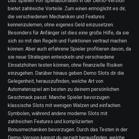
Das Spielen von Spielautomaten in der Demo-Version
bietet zahlreiche Vorteile. Zum einen ermöglicht es dir,
die verschiedenen Mechaniken und Features
kennenzulernen, ohne eigenes Geld einzusetzen.
Besonders für Anfänger ist dies eine große Hilfe, da sie
sich so mit den Regeln und Funktionen vertraut machen
können. Aber auch erfahrene Spieler profitieren davon, da
sie neue Strategien entwickeln und verschiedene
Einsatzhöhen testen können, ohne finanzielle Risiken
einzugehen. Darüber hinaus geben Demo Slots dir die
Gelegenheit, herauszufinden, welche Art von
Automatenspiel am besten zu deinem persönlichen
Geschmack passt. Manche Spieler bevorzugen
klassische Slots mit wenigen Walzen und einfachen
Symbolen, während andere moderne Slots mit
zahlreichen Features und komplizierten
Bonusmechaniken bevorzugen. Durch das Testen in der
Demo-Version kannst du gezielt herausfinden, welche