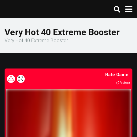
Very Hot 40 Extreme Booster
Very Hot 40 Extreme Booster
Rate Game
(
0
Votes)