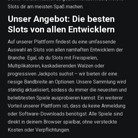
Slots dir am meisten Spaß machen.
Unser Angebot: Die besten
Slots von allen Entwicklern
Auf unserer Plattform findest du eine umfassende
Auswahl an Slots von allen namhaften Entwicklern der
Branche. Egal, ob du Slots mit Freispielen,
Multiplikatoren, kaskadierenden Walzen oder
progressiven Jackpots suchst – wir bieten dir eine
riesige Bandbreite an Optionen. Unsere Sammlung wird
ständig aktualisiert, sodass du immer die neuesten und
beliebtesten Spiele ausprobieren kannst. Ein weiterer
Vorteil unserer Plattform ist, dass du keine Anmeldung
oder Software-Downloads benötigst. Alle Spiele sind
direkt in deinem Browser spielbar, ohne versteckte
Kosten oder Verpflichtungen.