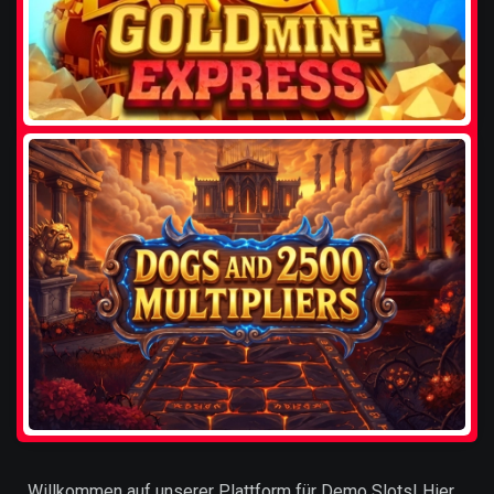
Willkommen auf unserer Plattform für Demo Slots! Hier