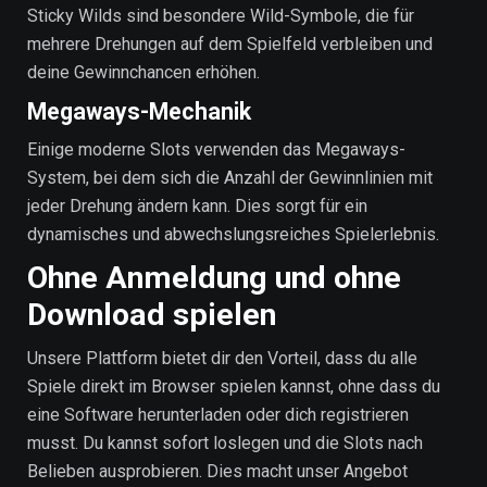
Sticky Wilds sind besondere Wild-Symbole, die für
mehrere Drehungen auf dem Spielfeld verbleiben und
deine Gewinnchancen erhöhen.
Megaways-Mechanik
Einige moderne Slots verwenden das Megaways-
System, bei dem sich die Anzahl der Gewinnlinien mit
jeder Drehung ändern kann. Dies sorgt für ein
dynamisches und abwechslungsreiches Spielerlebnis.
Ohne Anmeldung und ohne
Download spielen
Unsere Plattform bietet dir den Vorteil, dass du alle
Spiele direkt im Browser spielen kannst, ohne dass du
eine Software herunterladen oder dich registrieren
musst. Du kannst sofort loslegen und die Slots nach
Belieben ausprobieren. Dies macht unser Angebot