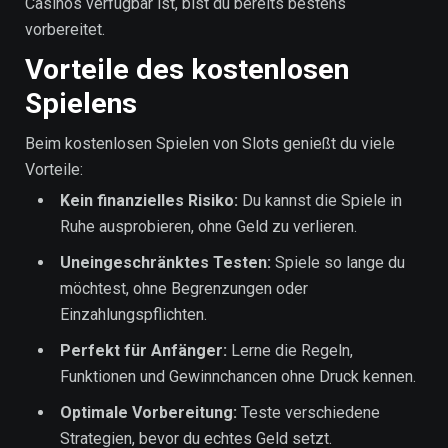
Casinos verfügbar ist, bist du bereits bestens
vorbereitet.
Vorteile des kostenlosen
Spielens
Beim kostenlosen Spielen von Slots genießt du viele
Vorteile:
Kein finanzielles Risiko:
Du kannst die Spiele in
Ruhe ausprobieren, ohne Geld zu verlieren.
Uneingeschränktes Testen:
Spiele so lange du
möchtest, ohne Begrenzungen oder
Einzahlungspflichten.
Perfekt für Anfänger:
Lerne die Regeln,
Funktionen und Gewinnchancen ohne Druck kennen.
Optimale Vorbereitung:
Teste verschiedene
Strategien, bevor du echtes Geld setzt.