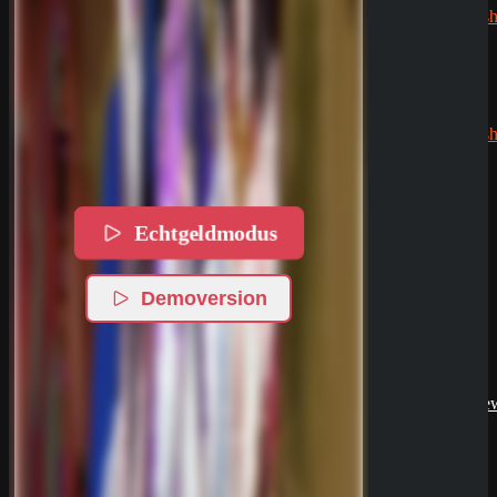
CryptoRush
200% bis
zu 2.500€
Robert99
zu
CryptoRush
200% bis
zu 2.500€
Echtgeldmodus
News
SpinEmpire Casino
Review
Demoversion
8. Januar 2026
SpinBetter Casino
Review
22. Dezember
2025
Wyns Casino Revie
30. September
2025
QuickWin Casino
Review