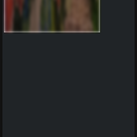
Sicher dir einen 100% Bonus bis 500€ und spiele 
Try Our Featured Games