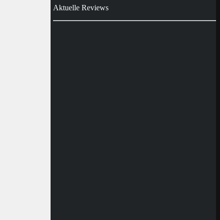
Aktuelle Reviews