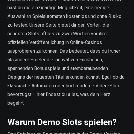
hast du die einzigartige Möglichkeit, eine riesige
Auswahl an Spielautomaten kostenlos und ohne Risiko
zu testen. Unsere Seite bietet dir den Vorteil, die
neuesten Slots oft bis zu zwei Wochen vor ihrer
offiziellen Veröffentlichung in Online-Casinos
ausprobieren zu können. Das bedeutet, dass du früher
als andere Spieler die innovativen Funktionen,
spannenden Bonusspiele und atemberaubenden
Designs der neuesten Titel erkunden kannst. Egal, ob du
klassische Automaten oder hochmoderne Video-Slots
bevorzugst – hier findest du alles, was dein Herz
begehrt.
Warum Demo Slots spielen?