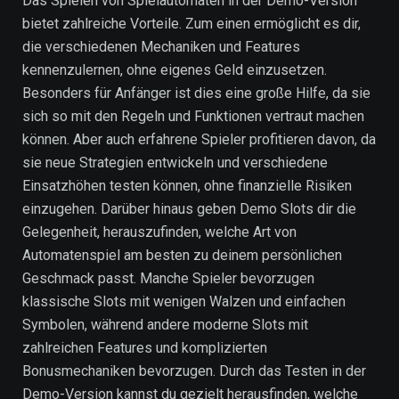
Das Spielen von Spielautomaten in der Demo-Version
bietet zahlreiche Vorteile. Zum einen ermöglicht es dir,
die verschiedenen Mechaniken und Features
kennenzulernen, ohne eigenes Geld einzusetzen.
Besonders für Anfänger ist dies eine große Hilfe, da sie
sich so mit den Regeln und Funktionen vertraut machen
können. Aber auch erfahrene Spieler profitieren davon, da
sie neue Strategien entwickeln und verschiedene
Einsatzhöhen testen können, ohne finanzielle Risiken
einzugehen. Darüber hinaus geben Demo Slots dir die
Gelegenheit, herauszufinden, welche Art von
Automatenspiel am besten zu deinem persönlichen
Geschmack passt. Manche Spieler bevorzugen
klassische Slots mit wenigen Walzen und einfachen
Symbolen, während andere moderne Slots mit
zahlreichen Features und komplizierten
Bonusmechaniken bevorzugen. Durch das Testen in der
Demo-Version kannst du gezielt herausfinden, welche