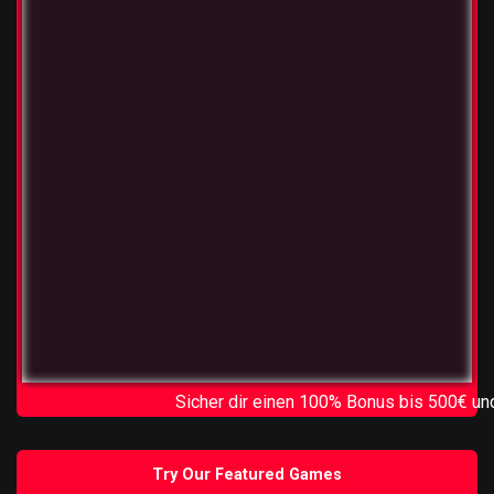
Sicher dir einen 100% Bonus bis 500€ und spiele Wil
Try Our Featured Games