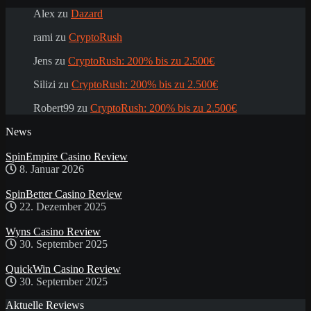
Alex
zu
Dazard
rami
zu
CryptoRush
Jens
zu
CryptoRush: 200% bis zu 2.500€
Silizi
zu
CryptoRush: 200% bis zu 2.500€
Robert99
zu
CryptoRush: 200% bis zu 2.500€
News
SpinEmpire Casino Review
8. Januar 2026
SpinBetter Casino Review
22. Dezember 2025
Wyns Casino Review
30. September 2025
QuickWin Casino Review
30. September 2025
Aktuelle Reviews