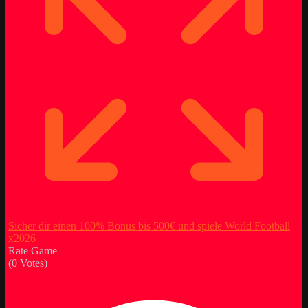
Sicher dir einen 100% Bonus bis 500€ und spiele World Football
x2026
Rate Game
(
0
Votes)