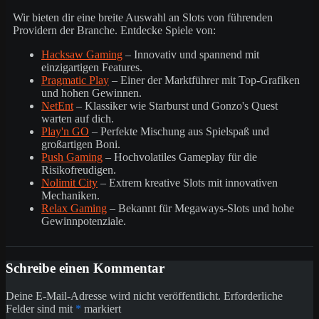
Wir bieten dir eine breite Auswahl an Slots von führenden
Providern der Branche. Entdecke Spiele von:
Hacksaw Gaming
– Innovativ und spannend mit
einzigartigen Features.
Pragmatic Play
– Einer der Marktführer mit Top-Grafiken
und hohen Gewinnen.
NetEnt
– Klassiker wie Starburst und Gonzo's Quest
warten auf dich.
Play'n GO
– Perfekte Mischung aus Spielspaß und
großartigen Boni.
Push Gaming
– Hochvolatiles Gameplay für die
Risikofreudigen.
Nolimit City
– Extrem kreative Slots mit innovativen
Mechaniken.
Relax Gaming
– Bekannt für Megaways-Slots und hohe
Gewinnpotenziale.
Schreibe einen Kommentar
Deine E-Mail-Adresse wird nicht veröffentlicht.
Erforderliche
Felder sind mit
*
markiert