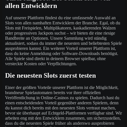
allen Entwicklern
Auf unserer Plattform findest du eine umfassende Auswahl an
Slots von allen namhaften Entwicklern der Branche. Egal, ob du
Slots mit Freispielen, Multiplikatoren, kaskadierenden Walzen
oder progressiven Jackpots suchst – wir bieten dir eine riesige
Bandbreite an Optionen. Unsere Sammlung wird ständig
aktualisiert, sodass du immer die neuesten und beliebtesten Spiele
ausprobieren kannst. Ein weiterer Vorteil unserer Plattform ist,
dass du keine Anmeldung oder Software-Downloads benötigst.
Alle Spiele sind direkt in deinem Browser spielbar, ohne
versteckte Kosten oder Verpflichtungen.
Die neuesten Slots zuerst testen
Einer der größten Vorteile unserer Plattform ist die Möglichkeit,
brandneue Spielautomaten bereits vor ihrer offiziellen
Veröffentlichung in Online-Casinos zu spielen. Dadurch hast du
einen entscheidenden Vorteil gegenüber anderen Spielern, denn
du kannst dich bereits mit den neuesten Slots vertraut machen,
bevor sie überhaupt auf Echtgeld-Plattformen verfügbar sind. Wir
arbeiten eng mit den Entwicklern zusammen, um sicherzustellen,
dass du die neuesten Spiele früher als anderswo ausprobieren