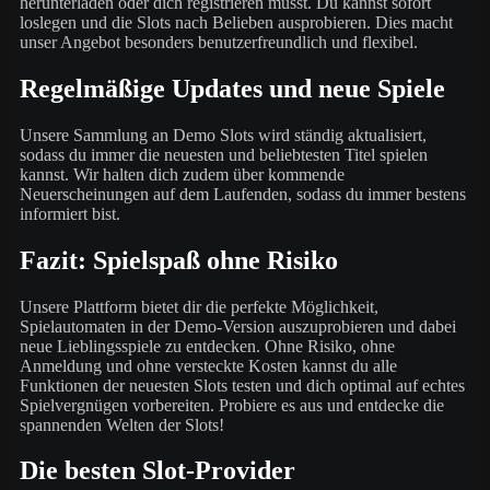
herunterladen oder dich registrieren musst. Du kannst sofort
loslegen und die Slots nach Belieben ausprobieren. Dies macht
unser Angebot besonders benutzerfreundlich und flexibel.
Regelmäßige Updates und neue Spiele
Unsere Sammlung an Demo Slots wird ständig aktualisiert,
sodass du immer die neuesten und beliebtesten Titel spielen
kannst. Wir halten dich zudem über kommende
Neuerscheinungen auf dem Laufenden, sodass du immer bestens
informiert bist.
Fazit: Spielspaß ohne Risiko
Unsere Plattform bietet dir die perfekte Möglichkeit,
Spielautomaten in der Demo-Version auszuprobieren und dabei
neue Lieblingsspiele zu entdecken. Ohne Risiko, ohne
Anmeldung und ohne versteckte Kosten kannst du alle
Funktionen der neuesten Slots testen und dich optimal auf echtes
Spielvergnügen vorbereiten. Probiere es aus und entdecke die
spannenden Welten der Slots!
Die besten Slot-Provider