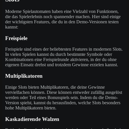
Moderne Spielautomaten haben eine Vielzahl von Funktionen,
die das Spielerlebnis noch spannender machen. Hier sind einige
der wichtigsten Features, die du in den Demo-Versionen testen
kannst:
Freispiele
Freispiele sind eines der beliebtesten Features in modernen Slots.
In vielen Spielen kannst du durch bestimmte Symbole oder
Kombinationen eine Freispielrunde aktivieren, in der du ohne
eigenen Einsatz drehst und trotzdem Gewinne erzielen kannst.
Multiplikatoren
Einige Slots bieten Multiplikatoren, die deine Gewinne
vervielfachen können. Diese können entweder zufällig ausgelöst
werden oder Teil eines Bonusspiels sein. Indem du die Demo-
Version spielst, kannst du herausfinden, welche Slots besonders
hohe Multiplikatoren bieten.
Kaskadierende Walzen