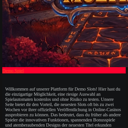
Demo Spiel
Willkommen auf unserer Plattform für Demo Slots! Hier hast du
die einzigartige Möglichkeit, eine riesige Auswahl an
Spielautomaten kostenlos und ohne Risiko zu testen. Unsere
Seite bietet dir den Vorteil, die neuesten Slots oft bis zu zwei
Wochen vor ihrer offiziellen Veröffentlichung in Online-Casinos
ausprobieren zu können. Das bedeutet, dass du früher als andere
Spieler die innovativen Funktionen, spannenden Bonusspiele
und atemberaubenden Designs der neuesten Titel erkunden