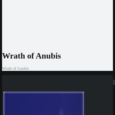
Jeton
CashtoCode
MiFinity
MuchBetter
Auszahlmethoden
Bank Überweisung
MasterCard
Visa
Skrill
Bitcoin
Wrath of Anubis
Wrath of Anubis
Suchen
Rate Game
(
0
Votes)
Neue Casinos