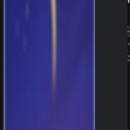
SpinBetter
Betist
JAHRESUMSATZ:
JAHRES
20.000.000€
1.000.00
BESITZER:
BESITZE
Sprut
Liernin
Group
Enterpri
B.V.
LTD
LIZENZ:
LIZENZ:
Curacao
Komore
(Anjoua
QuickWin
Wyns