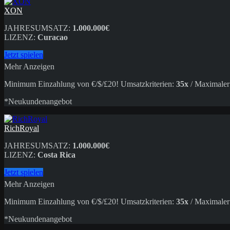
XON
JAHRESUMSATZ:
1.000.000€
LIZENZ:
Curacao
Jetzt spielen
Mehr Anzeigen
Minimum Einzahlung von €/$/£20! Umsatzkriterien:
35x
/ Maximaler
*Neukundenangebot
RichRoyal
JAHRESUMSATZ:
1.000.000€
LIZENZ:
Costa Rica
Jetzt spielen
Mehr Anzeigen
Minimum Einzahlung von €/$/£20! Umsatzkriterien:
35x
/ Maximaler
*Neukundenangebot