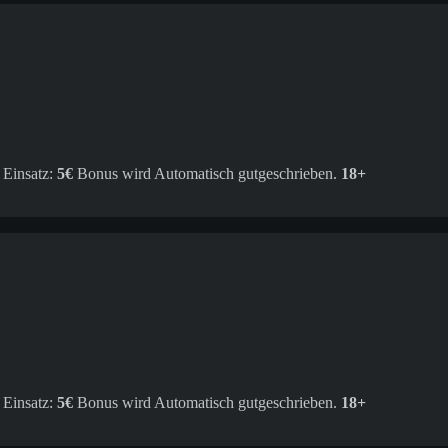
 Einsatz:
5€
Bonus wird Automatisch gutgeschrieben.
18+
 Einsatz:
5€
Bonus wird Automatisch gutgeschrieben.
18+