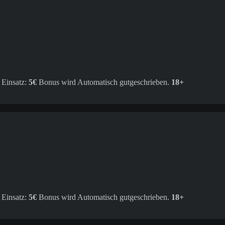
 Einsatz:
5€
Bonus wird Automatisch gutgeschrieben.
18+
 Einsatz:
5€
Bonus wird Automatisch gutgeschrieben.
18+