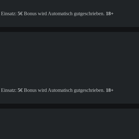
 Einsatz:
5€
Bonus wird Automatisch gutgeschrieben.
18+
 Einsatz:
5€
Bonus wird Automatisch gutgeschrieben.
18+