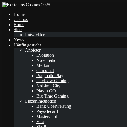
Home
Casinos
Bonis
Slots
Entwickler
News
Häufig gesucht
Anbieter
Evolution
Novomatic
Merkur
Gamomat
Pragmatic Play
Hacksaw Gaming
NoLimit City
Play’n GO
Big Time Gaming
Einzahlmethoden
Bank Überweisung
Paysafecard
MasterCard
Visa
Skrill