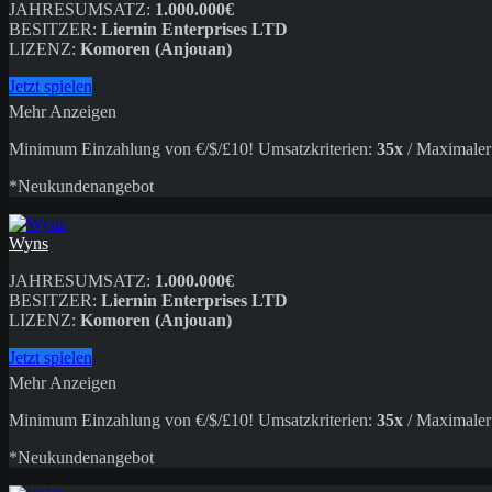
JAHRESUMSATZ:
1.000.000€
BESITZER:
Liernin Enterprises LTD
LIZENZ:
Komoren (Anjouan)
Jetzt spielen
Mehr Anzeigen
Minimum Einzahlung von €/$/£10! Umsatzkriterien:
35x
/ Maximaler
*Neukundenangebot
Wyns
JAHRESUMSATZ:
1.000.000€
BESITZER:
Liernin Enterprises LTD
LIZENZ:
Komoren (Anjouan)
Jetzt spielen
Mehr Anzeigen
Minimum Einzahlung von €/$/£10! Umsatzkriterien:
35x
/ Maximaler
*Neukundenangebot