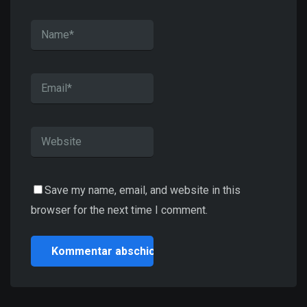
Save my name, email, and website in this
browser for the next time I comment.