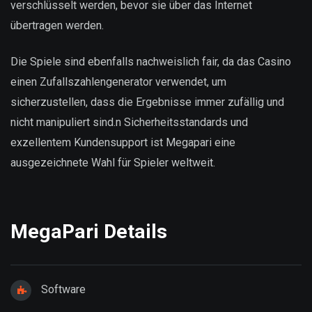
verschlüsselt werden, bevor sie über das Internet
übertragen werden.
Die Spiele sind ebenfalls nachweislich fair, da das Casino
einen Zufallszahlengenerator verwendet, um
sicherzustellen, dass die Ergebnisse immer zufällig und
nicht manipuliert sind.n Sicherheitsstandards und
exzellentem Kundensupport ist Megapari eine
ausgezeichnete Wahl für Spieler weltweit.
MegaPari Details
Software