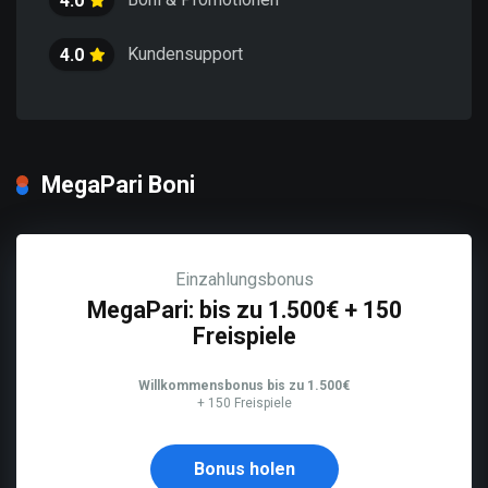
4.0
Kundensupport
4.0
MegaPari Boni
Einzahlungsbonus
MegaPari: bis zu 1.500€ + 150
Freispiele
Willkommensbonus bis zu 1.500€
+ 150 Freispiele
Bonus holen