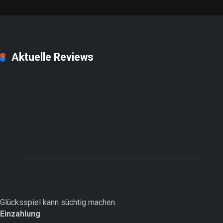
Aktuelle Reviews
SpinEmpire
SpinBetter
Wyns
Casino
Casino
Casino
Review
Review
Review
8.
22.
30.
Januar
Dezember
September
2026
2025
2025
Glücksspiel kann süchtig machen.
Einzahlung