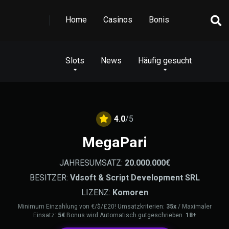
Home
Casinos
Bonis
Slots
News
Häufig gesucht
4.0
/5
MegaPari
JAHRESUMSATZ:
20.000.000€
BESITZER:
Vdsoft & Script Development SRL
LIZENZ:
Komoren
Minimum Einzahlung von €/$/£20! Umsatzkriterien:
35x
/ Maximaler
Einsatz:
5€
Bonus wird Automatisch gutgeschrieben.
18+