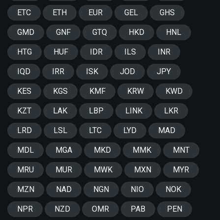
ETC
ETH
EUR
GEL
GHS
GMD
GNF
GTQ
HKD
HNL
HTG
HUF
IDR
ILS
INR
IQD
IRR
ISK
JOD
JPY
KES
KGS
KMF
KRW
KWD
KZT
LAK
LBP
LINK
LKR
LRD
LSL
LTC
LYD
MAD
MDL
MGA
MKD
MMK
MNT
MRU
MUR
MWK
MXN
MYR
MZN
NAD
NGN
NIO
NOK
NPR
NZD
OMR
PAB
PEN