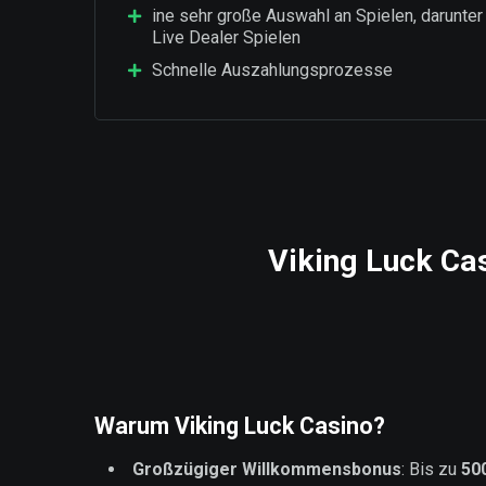
ine sehr große Auswahl an Spielen, darunter 
Live Dealer Spielen
Schnelle Auszahlungsprozesse
Viking Luck Cas
Warum Viking Luck Casino?
Großzügiger Willkommensbonus
: Bis zu
50