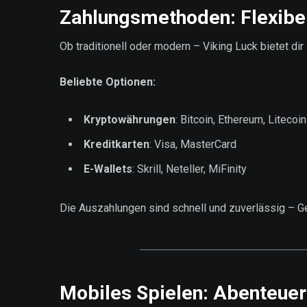
Zahlungsmethoden: Flexibel
Ob traditionell oder modern – Viking Luck bietet di
Beliebte Optionen:
Kryptowährungen
: Bitcoin, Ethereum, Litecoin
Kreditkarten
: Visa, MasterCard
E-Wallets
: Skrill, Neteller, MiFinity
Die Auszahlungen sind schnell und zuverlässig – G
Mobiles Spielen: Abenteuer