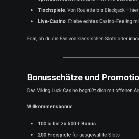
Tischspiele
: Von Roulette bis Blackjack – hie
Live-Casino
: Erlebe echtes Casino-Feeling mi
Egal, ob du ein Fan von klassischen Slots oder inno
Bonusschätze und Promoti
Das Viking Luck Casino begrüßt dich mit offenen Ar
Willkommensbonus
:
100 % bis zu 500 € Bonus
200 Freispiele
für ausgewählte Slots