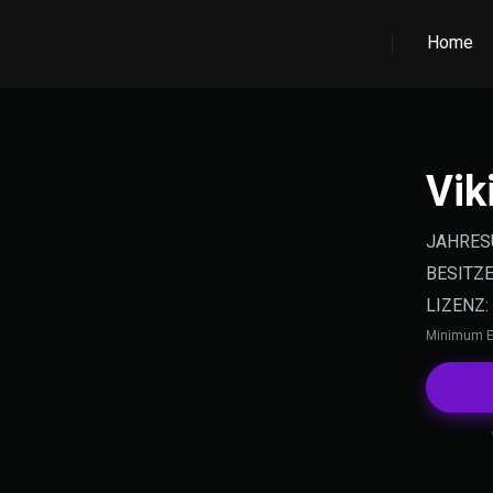
Home
Vik
JAHRES
BESITZ
LIZENZ:
Minimum Ei