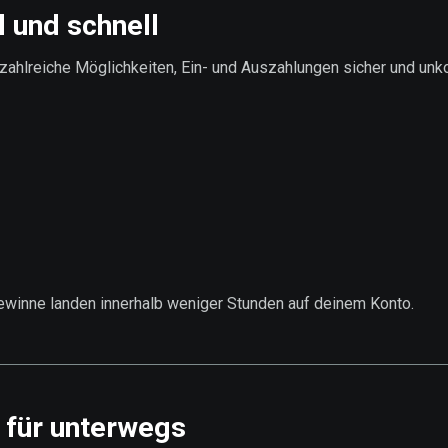
 und schnell
r zahlreiche Möglichkeiten, Ein- und Auszahlungen sicher und unk
ewinne landen innerhalb weniger Stunden auf deinem Konto.
 für unterwegs