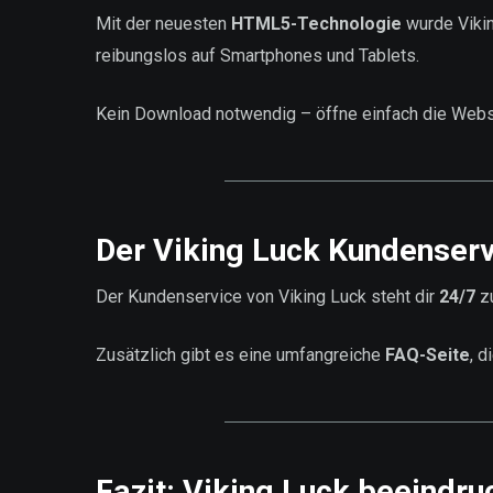
Mit der neuesten
HTML5-Technologie
wurde Viking
reibungslos auf Smartphones und Tablets.
Kein Download notwendig – öffne einfach die Websit
Der Viking Luck
Kundenservi
Der Kundenservice von Viking Luck steht dir
24/7
zu
Zusätzlich gibt es eine umfangreiche
FAQ-Seite
, d
Fazit: Viking Luck beeindru