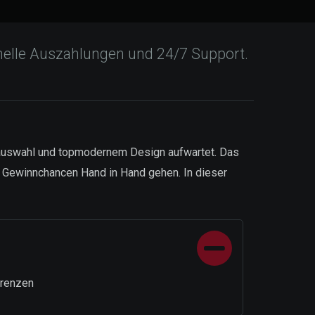
chnelle Auszahlungen und 24/7 Support.
ielauswahl und topmodernem Design aufwartet. Das
d Gewinnchancen Hand in Hand gehen. In dieser
grenzen