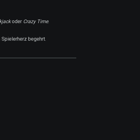
kjack
oder
Crazy Time
.
 Spielerherz begehrt.