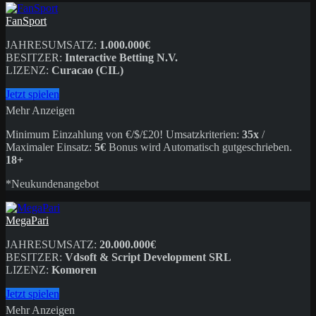
FanSport
JAHRESUMSATZ:
1.000.000€
BESITZER:
Interactive Betting N.V.
LIZENZ:
Curacao (CIL)
Jetzt spielen
Mehr Anzeigen
Minimum Einzahlung von €/$/£20! Umsatzkriterien:
35x
/
Maximaler Einsatz:
5€
Bonus wird Automatisch gutgeschrieben.
18+
*Neukundenangebot
MegaPari
JAHRESUMSATZ:
20.000.000€
BESITZER:
Vdsoft & Script Development SRL
LIZENZ:
Komoren
Jetzt spielen
Mehr Anzeigen