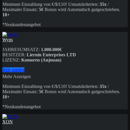
Minimum Einzahlung von €/$/£10! Umsatzkriterien:
35x
/
Maximaler Einsatz:
5€
Bonus wird Automatisch gutgeschrieben.
18+
*Neukundenangebot
Wyns
JAHRESUMSATZ:
1.000.000€
BESITZER:
Liernin Enterprises LTD
LIZENZ:
Komoren (Anjouan)
Jetzt spielen
Mehr Anzeigen
Minimum Einzahlung von €/$/£10! Umsatzkriterien:
35x
/
Maximaler Einsatz:
5€
Bonus wird Automatisch gutgeschrieben.
18+
*Neukundenangebot
XON