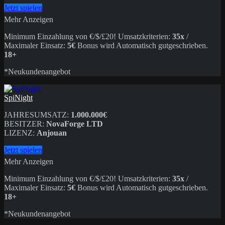
Jetzt spielen
Mehr Anzeigen
Minimum Einzahlung von €/$/£20! Umsatzkriterien:
35x
/
Maximaler Einsatz:
5€
Bonus wird Automatisch gutgeschrieben.
18+
*Neukundenangebot
SpiNight
JAHRESUMSATZ:
1.000.000€
BESITZER:
NovaForge LTD
LIZENZ:
Anjouan
Jetzt spielen
Mehr Anzeigen
Minimum Einzahlung von €/$/£20! Umsatzkriterien:
35x
/
Maximaler Einsatz:
5€
Bonus wird Automatisch gutgeschrieben.
18+
*Neukundenangebot