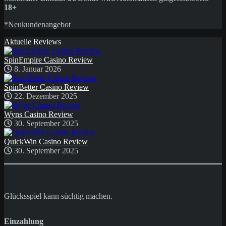
18+
*Neukundenangebot
Aktuelle Reviews
SpinEmpire Casino Review
8. Januar 2026
SpinBetter Casino Review
22. Dezember 2025
Wyns Casino Review
30. September 2025
QuickWin Casino Review
30. September 2025
Glücksspiel kann süchtig machen.
Einzahlung