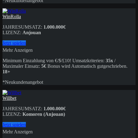
*Neukundenangebot
WinRolla
JAHRESUMSATZ:
1.000.000€
LIZENZ:
Anjouan
Jetzt spielen
Mehr Anzeigen
Minimum Einzahlung von €/$/£10! Umsatzkriterien:
35x
/
Maximaler Einsatz:
5€
Bonus wird Automatisch gutgeschrieben.
18+
*Neukundenangebot
Willbet
JAHRESUMSATZ:
1.000.000€
LIZENZ:
Komoren (Anjouan)
Jetzt spielen
Mehr Anzeigen