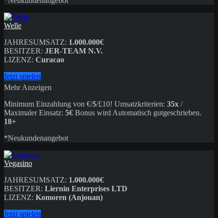
*Neukundenangebot
Welle
JAHRESUMSATZ:
1.000.000€
BESITZER:
JER-TEAM N.V.
LIZENZ:
Curacao
Jetzt spielen
Mehr Anzeigen
Minimum Einzahlung von €/$/£10! Umsatzkriterien:
35x
/
Maximaler Einsatz:
5€
Bonus wird Automatisch gutgeschrieben.
18+
*Neukundenangebot
Vegasino
JAHRESUMSATZ:
1.000.000€
BESITZER:
Liernin Enterprises LTD
LIZENZ:
Komoren (Anjouan)
Jetzt spielen