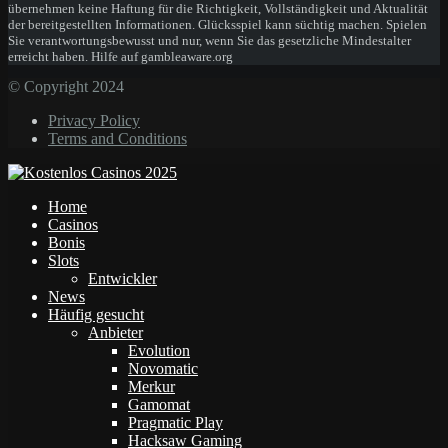
übernehmen keine Haftung für die Richtigkeit, Vollständigkeit und Aktualität
der bereitgestellten Informationen. Glücksspiel kann süchtig machen. Spielen
Sie verantwortungsbewusst und nur, wenn Sie das gesetzliche Mindestalter
erreicht haben. Hilfe auf gambleaware.org
© Copyright 2024
Privacy Policy
Terms and Conditions
Home
Casinos
Bonis
Slots
Entwickler
News
Häufig gesucht
Anbieter
Evolution
Novomatic
Merkur
Gamomat
Pragmatic Play
Hacksaw Gaming