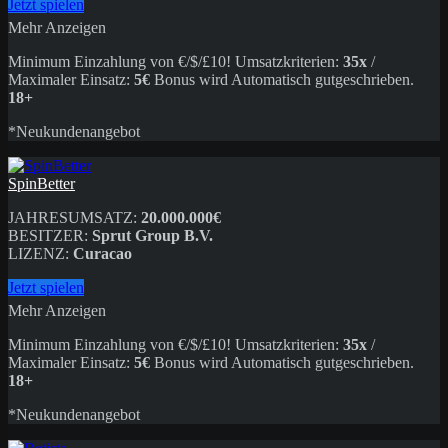
Jetzt spielen
Mehr Anzeigen
Minimum Einzahlung von €/$/£10! Umsatzkriterien:
35x
/
Maximaler Einsatz:
5€
Bonus wird Automatisch gutgeschrieben.
18+
*Neukundenangebot
SpinBetter
JAHRESUMSATZ:
20.000.000€
BESITZER:
Sprut Group B.V.
LIZENZ:
Curacao
Jetzt spielen
Mehr Anzeigen
Minimum Einzahlung von €/$/£10! Umsatzkriterien:
35x
/
Maximaler Einsatz:
5€
Bonus wird Automatisch gutgeschrieben.
18+
*Neukundenangebot