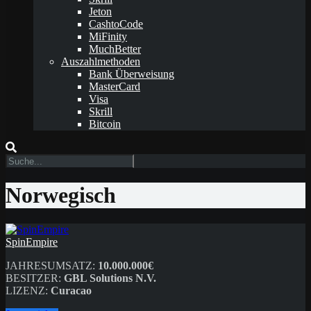
Jeton
CashtoCode
MiFinity
MuchBetter
Auszahlmethoden
Bank Überweisung
MasterCard
Visa
Skrill
Bitcoin
Norwegisch
SpinEmpire
JAHRESUMSATZ:
10.000.000€
BESITZER:
GBL Solutions N.V.
LIZENZ:
Curacao