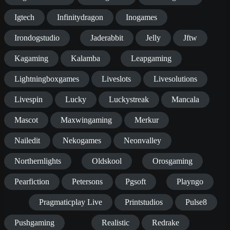
Igtech
Infinitydragon
Inogames
Irondogstudio
Jaderabbit
Jelly
Jftw
Kagaming
Kalamba
Leapgaming
Lightningboxgames
Liveslots
Livesolutions
Livespin
Lucky
Luckystreak
Mancala
Mascot
Maxwingaming
Merkur
Nailedit
Nekogames
Neonvalley
Northernlights
Oldskool
Orosgaming
Pearfiction
Petersons
Pgsoft
Playngo
Pragmaticplay Live
Printstudios
Pulse8
Pushgaming
Realistic
Redrake