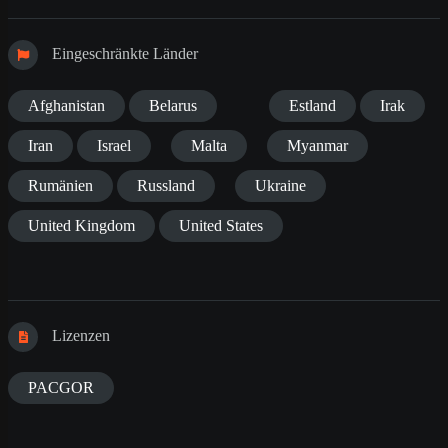
Eingeschränkte Länder
Afghanistan
Belarus
Estland
Irak
Iran
Israel
Malta
Myanmar
Rumänien
Russland
Ukraine
United Kingdom
United States
Lizenzen
PACGOR