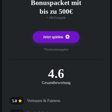
Bonuspacket mit
bis zu 500€
+ 200 Freispiele
Jetzt spielen
*Neukundenangebot
4.6
Gesamtbewertung
Vertrauen & Fairness
5.0