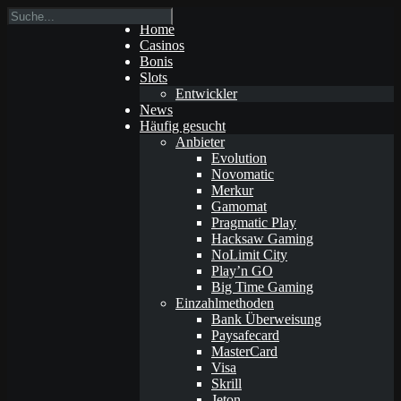
Home
Casinos
Bonis
Slots
Entwickler
News
Häufig gesucht
Anbieter
Evolution
Novomatic
Merkur
Gamomat
Pragmatic Play
Hacksaw Gaming
NoLimit City
Play’n GO
Big Time Gaming
Einzahlmethoden
Bank Überweisung
Paysafecard
MasterCard
Visa
Skrill
Jeton