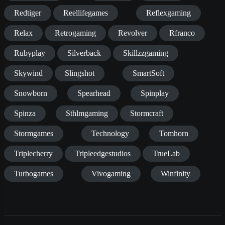
Redtiger
Reellifegames
Reflexgaming
Relax
Retrogaming
Revolver
Rfranco
Rubyplay
Silverback
Skillzzgaming
Skywind
Slingshot
SmartSoft
Snowborn
Spearhead
Spinplay
Spinza
Sthlmgaming
Stormcraft
Stormgames
Technology
Tomhorn
Triplecherry
Tripleedgestudios
TrueLab
Turbogames
Vivogaming
Winfinity