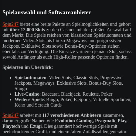
Spielauswahl und Softwareanbieter
Spin247
bietet eine breite Palette an Spielmöglichkeiten und gehört
mit
über 12.000 Slots
zu den Casinos mit der größten Auswahl auf
dem Markt. Die Spiele reichen von klassischen Spielautomaten und
modernen Video-Slots bis hin zu Megaways und progressiven
Jackpots. Exklusive Slots sowie Bonus-Buy-Optionen stehen
ebenfalls zur Verfügung. Die Einsätze variieren je nach Slot, sodass
sowohl Anfänger als auch High-Roller passende Optionen finden.
Spielarten im Überblick
:
Spielautomaten
: Video Slots, Classic Slots, Progressive
Jackpots, Megaways, Exklusive Slots, Bonus-Buy Slots,
Slingo
Live-Casino
: Baccarat, Blackjack, Roulette, Poker
Weitere Spiele
: Bingo, Poker, E-Sports, Virtuelle Sportarten,
Keno und Scratch Cards
Spin247
arbeitet mit
117 verschiedenen Anbietern
zusammen,
darunter große Namen wie
Evolution Gaming, Pragmatic Play,
Playtech
und
Ezugi
. Dies garantiert hochwertige Spiele mit
beeindruckender Grafik und einem fairen Zufallszahlengenerator.