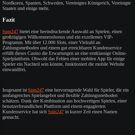
Nordkorea, Spanien, Schweden, Vereinigtes Königreich, Vereinigte
Staaten und einige mehr.
Fazit
Spin247
bietet eine beeindruckende Auswahl an Spielen, einen
großzügigen Willkommensbonus und ein exzellentes VIP-
Programm. Mit über 12.000 Slots, einer Vielzahl an
Zahlungsmethoden und einem gut erreichbaren Kundenservice
erfüllt dieses Casino die Erwartungen an eine erstklassige Online-
Spielplattform. Obwohl das Fehlen einer mobilen App für einige
Spieler ein Nachteil sein könnte, funktioniert die mobile Website
einwandfrei.
Insgesamt ist
Spin247
eine hervorragende Wahl für Spieler, die ein
umfangreiches Spielangebot und flexible Zahlungsmethoden
schätzen. Dank der Kombination aus hochwertigen Spielen, einer
benutzerfreundlichen Plattform und einem engagierten
Kundenservice hat sich
Spin247
in kurzer Zeit einen Namen
gemacht.