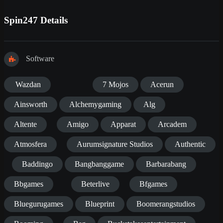
Spin247 Details
Software
Wazdan
7 Mojos
Acerun
Ainsworth
Alchemygaming
Alg
Altente
Amigo
Apparat
Arcadem
Atmosfera
Aurumsignature Studios
Authentic
Baddingo
Bangbanggame
Barbarabang
Bbgames
Beterlive
Bfgames
Bluegurugames
Blueprint
Boomerangstudios