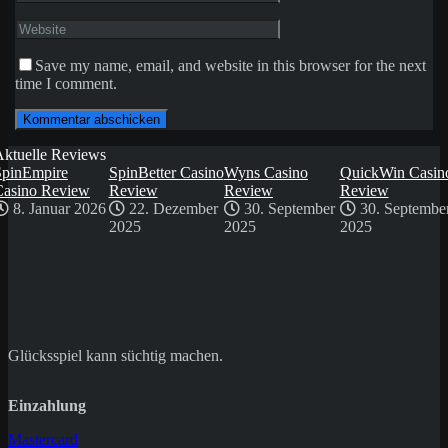
Save my name, email, and website in this browser for the next
time I comment.
Aktuelle Reviews
SpinEmpire
SpinBetter Casino
Wyns Casino
QuickWin Casin
Casino Review
Review
Review
Review
8. Januar 2026
22. Dezember
30. September
30. Septembe
2025
2025
2025
Glücksspiel kann süchtig machen.
Einzahlung
Mastercard