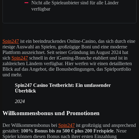
Nicht alle Spieleanbieter sind für alle Länder
verfügbar
Spin247
ist ein beeindruckendes Online-Casino, das sich durch eine
riesige Auswahl an Spielen, großzügige Boni und eine moderne
Plattform auszeichnet. Seit seiner Gründung im August 2024 hat
sich
Spin247
schnell in der iGaming-Branche etabliert und ist in
zahlreichen Ländern verfügbar. Hier werfen wir einen detaillierten
Blick auf das Angebot, die Bonusbedingungen, das Spielportfolio
und mehr.
Spin247 Casino Testbericht: Ein umfassender
Überblick
2024
Willkommensbonus und Promotionen
Der Willkommensbonus bei
Spin247
ist großzügig und ansprechend
gestaltet:
100% Bonus bis zu 500 € plus 200 Freispiele
. Neue
Spieler können diesen Bonus nach ihrer ersten Einzahlung