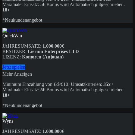
Maximaler Einsatz:
5€
Bonus wird Automatisch gutgeschrieben.
18+
*Neukundenangebot
QuickWin
JAHRESUMSATZ:
1.000.000€
BESITZER:
Liernin Enterprises LTD
LIZENZ:
Komoren (Anjouan)
Jetzt spielen
Mehr Anzeigen
Minimum Einzahlung von €/$/£10! Umsatzkriterien:
35x
/
Maximaler Einsatz:
5€
Bonus wird Automatisch gutgeschrieben.
18+
*Neukundenangebot
Wyns
JAHRESUMSATZ:
1.000.000€