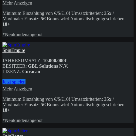
Mehr Anzeigen
Minimum Einzahlung von €/$/£10! Umsatzkriterien:
35x
/
Maximaler Einsatz:
5€
Bonus wird Automatisch gutgeschrieben.
18+
*Neukundenangebot
SpinEmpire
JAHRESUMSATZ:
10.000.000€
BESITZER:
GBL Solutions N.V.
LIZENZ:
Curacao
Jetzt spielen
Mehr Anzeigen
Minimum Einzahlung von €/$/£10! Umsatzkriterien:
35x
/
Maximaler Einsatz:
5€
Bonus wird Automatisch gutgeschrieben.
18+
*Neukundenangebot