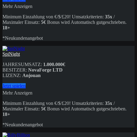
Mehr Anzeigen
Minimum Einzahlung von €/$/£20! Umsatzkriterien:
35x
/
Maximaler Einsatz:
5€
Bonus wird Automatisch gutgeschrieben.
18+
*Neukundenangebot
SpiNight
JAHRESUMSATZ:
1.000.000€
BESITZER:
NovaForge LTD
LIZENZ:
Anjouan
Jetzt spielen
Mehr Anzeigen
Minimum Einzahlung von €/$/£20! Umsatzkriterien:
35x
/
Maximaler Einsatz:
5€
Bonus wird Automatisch gutgeschrieben.
18+
*Neukundenangebot