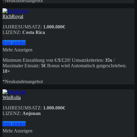
*Neukundenangebot
RichRoyal
JAHRESUMSATZ:
1.000.000€
LIZENZ:
Costa Rica
Jetzt spielen
Mehr Anzeigen
Minimum Einzahlung von €/$/£20! Umsatzkriterien:
35x
/
Maximaler Einsatz:
5€
Bonus wird Automatisch gutgeschrieben.
18+
*Neukundenangebot
WinRolla
JAHRESUMSATZ:
1.000.000€
LIZENZ:
Anjouan
Jetzt spielen
Mehr Anzeigen