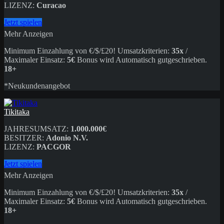
LIZENZ:
Curacao
Jetzt spielen
Mehr Anzeigen
Minimum Einzahlung von €/$/£20! Umsatzkriterien:
35x
/
Maximaler Einsatz:
5€
Bonus wird Automatisch gutgeschrieben.
18+
*Neukundenangebot
Tikitaka
JAHRESUMSATZ:
1.000.000€
BESITZER:
Adonio N.V.
LIZENZ:
PACGOR
Jetzt spielen
Mehr Anzeigen
Minimum Einzahlung von €/$/£20! Umsatzkriterien:
35x
/
Maximaler Einsatz:
5€
Bonus wird Automatisch gutgeschrieben.
18+