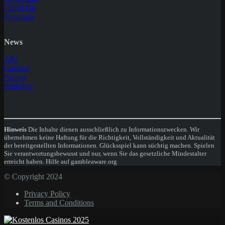
Play'n Go
Pragmatic
News
Alle
Casinos
Partner
Ratgeber
Hinweis
Die Inhalte dienen ausschließlich zu Informationszwecken. Wir
übernehmen keine Haftung für die Richtigkeit, Vollständigkeit und Aktualität
der bereitgestellten Informationen. Glücksspiel kann süchtig machen. Spielen
Sie verantwortungsbewusst und nur, wenn Sie das gesetzliche Mindestalter
erreicht haben. Hilfe auf gambleaware.org
© Copyright 2024
Privacy Policy
Terms and Conditions