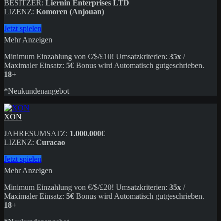
BESITZER:
Liernin Enterprises LTD
LIZENZ:
Komoren (Anjouan)
Jetzt spielen
Mehr Anzeigen
Minimum Einzahlung von €/$/£10! Umsatzkriterien:
35x
/
Maximaler Einsatz:
5€
Bonus wird Automatisch gutgeschrieben.
18+
*Neukundenangebot
XON
JAHRESUMSATZ:
1.000.000€
LIZENZ:
Curacao
Jetzt spielen
Mehr Anzeigen
Minimum Einzahlung von €/$/£20! Umsatzkriterien:
35x
/
Maximaler Einsatz:
5€
Bonus wird Automatisch gutgeschrieben.
18+