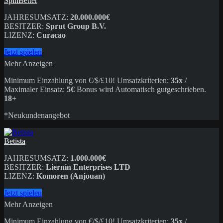
SpinBetter
JAHRESUMSATZ:
20.000.000€
BESITZER:
Sprut Group B.V.
LIZENZ:
Curacao
Jetzt spielen
Mehr Anzeigen
Minimum Einzahlung von €/$/£10! Umsatzkriterien:
35x
/
Maximaler Einsatz:
5€
Bonus wird Automatisch gutgeschrieben.
18+
*Neukundenangebot
Betista
JAHRESUMSATZ:
1.000.000€
BESITZER:
Liernin Enterprises LTD
LIZENZ:
Komoren (Anjouan)
Jetzt spielen
Mehr Anzeigen
Minimum Einzahlung von €/$/£10! Umsatzkriterien:
35x
/