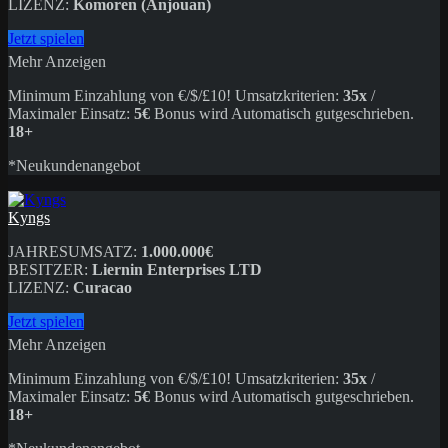
LIZENZ:
Komoren (Anjouan)
Jetzt spielen
Mehr Anzeigen
Minimum Einzahlung von €/$/£10! Umsatzkriterien:
35x
/
Maximaler Einsatz:
5€
Bonus wird Automatisch gutgeschrieben.
18+
*Neukundenangebot
Kyngs
JAHRESUMSATZ:
1.000.000€
BESITZER:
Liernin Enterprises LTD
LIZENZ:
Curacao
Jetzt spielen
Mehr Anzeigen
Minimum Einzahlung von €/$/£10! Umsatzkriterien:
35x
/
Maximaler Einsatz:
5€
Bonus wird Automatisch gutgeschrieben.
18+