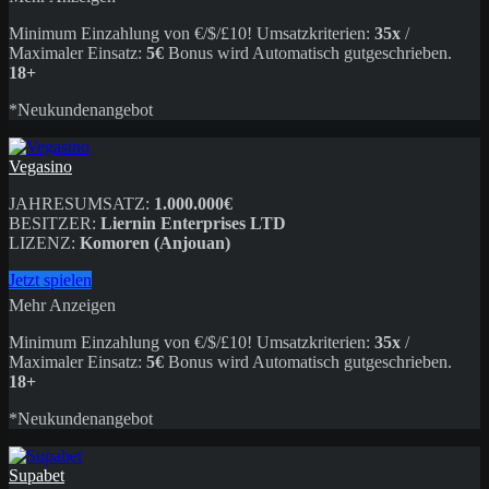
Minimum Einzahlung von €/$/£10! Umsatzkriterien:
35x
/
Maximaler Einsatz:
5€
Bonus wird Automatisch gutgeschrieben.
18+
*Neukundenangebot
Vegasino
JAHRESUMSATZ:
1.000.000€
BESITZER:
Liernin Enterprises LTD
LIZENZ:
Komoren (Anjouan)
Jetzt spielen
Mehr Anzeigen
Minimum Einzahlung von €/$/£10! Umsatzkriterien:
35x
/
Maximaler Einsatz:
5€
Bonus wird Automatisch gutgeschrieben.
18+
*Neukundenangebot
Supabet