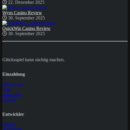
22. Dezember 2025
Wyns Casino Review
30. September 2025
QuickWin Casino Review
30. September 2025
Glücksspiel kann süchtig machen.
Einzahlung
Mastercard
Visa
Apple Pay
Paysafe
Entwickler
Merkur
Novomatic