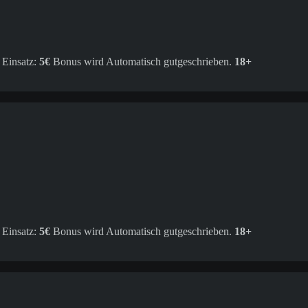
 Einsatz:
5€
Bonus wird Automatisch gutgeschrieben.
18+
 Einsatz:
5€
Bonus wird Automatisch gutgeschrieben.
18+