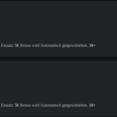
 Einsatz:
5€
Bonus wird Automatisch gutgeschrieben.
18+
 Einsatz:
5€
Bonus wird Automatisch gutgeschrieben.
18+