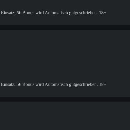
 Einsatz:
5€
Bonus wird Automatisch gutgeschrieben.
18+
 Einsatz:
5€
Bonus wird Automatisch gutgeschrieben.
18+