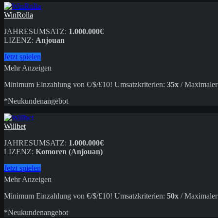
WinRolla
JAHRESUMSATZ:
1.000.000€
LIZENZ:
Anjouan
Jetzt spielen
Mehr Anzeigen
Minimum Einzahlung von €/$/£10! Umsatzkriterien:
35x
/ Maximaler
*Neukundenangebot
Willbet
JAHRESUMSATZ:
1.000.000€
LIZENZ:
Komoren (Anjouan)
Jetzt spielen
Mehr Anzeigen
Minimum Einzahlung von €/$/£10! Umsatzkriterien:
50x
/ Maximaler
*Neukundenangebot