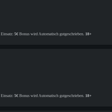
 Einsatz:
5€
Bonus wird Automatisch gutgeschrieben.
18+
 Einsatz:
5€
Bonus wird Automatisch gutgeschrieben.
18+