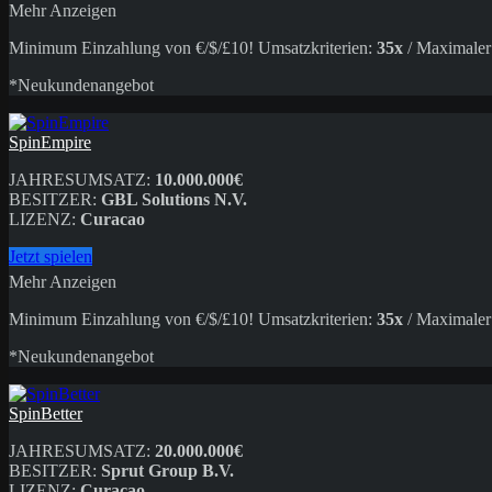
Mehr Anzeigen
Minimum Einzahlung von €/$/£10! Umsatzkriterien:
35x
/ Maximaler
*Neukundenangebot
SpinEmpire
JAHRESUMSATZ:
10.000.000€
BESITZER:
GBL Solutions N.V.
LIZENZ:
Curacao
Jetzt spielen
Mehr Anzeigen
Minimum Einzahlung von €/$/£10! Umsatzkriterien:
35x
/ Maximaler
*Neukundenangebot
SpinBetter
JAHRESUMSATZ:
20.000.000€
BESITZER:
Sprut Group B.V.
LIZENZ:
Curacao