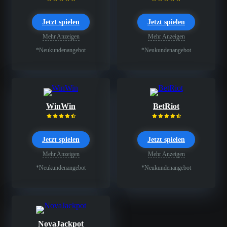
Jetzt spielen
Jetzt spielen
Mehr Anzeigen
Mehr Anzeigen
*Neukundenangebot
*Neukundenangebot
WinWin
BetRiot
Jetzt spielen
Jetzt spielen
Mehr Anzeigen
Mehr Anzeigen
*Neukundenangebot
*Neukundenangebot
NovaJackpot