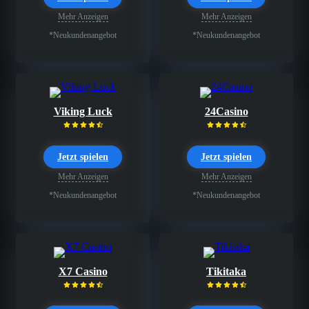
Mehr Anzeigen
Mehr Anzeigen
*Neukundenangebot
*Neukundenangebot
Viking Luck
24Casino
Jetzt spielen
Jetzt spielen
Mehr Anzeigen
Mehr Anzeigen
*Neukundenangebot
*Neukundenangebot
X7 Casino
Tikitaka