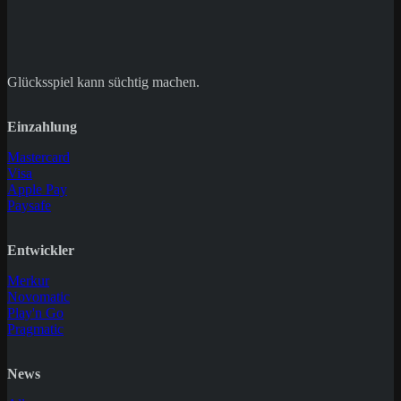
Glücksspiel kann süchtig machen.
Einzahlung
Mastercard
Visa
Apple Pay
Paysafe
Entwickler
Merkur
Novomatic
Play'n Go
Pragmatic
News