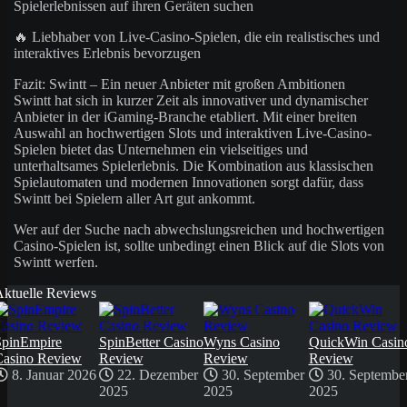
Spielerlebnissen auf ihren Geräten suchen
🔥 Liebhaber von Live-Casino-Spielen, die ein realistisches und
interaktives Erlebnis bevorzugen
Fazit: Swintt – Ein neuer Anbieter mit großen Ambitionen
Swintt hat sich in kurzer Zeit als innovativer und dynamischer
Anbieter in der iGaming-Branche etabliert. Mit einer breiten
Auswahl an hochwertigen Slots und interaktiven Live-Casino-
Spielen bietet das Unternehmen ein vielseitiges und
unterhaltsames Spielerlebnis. Die Kombination aus klassischen
Spielautomaten und modernen Innovationen sorgt dafür, dass
Swintt bei Spielern aller Art gut ankommt.
Wer auf der Suche nach abwechslungsreichen und hochwertigen
Casino-Spielen ist, sollte unbedingt einen Blick auf die Slots von
Swintt werfen.
Aktuelle Reviews
SpinEmpire
SpinBetter Casino
Wyns Casino
QuickWin Casin
Casino Review
Review
Review
Review
8. Januar 2026
22. Dezember
30. September
30. Septembe
2025
2025
2025