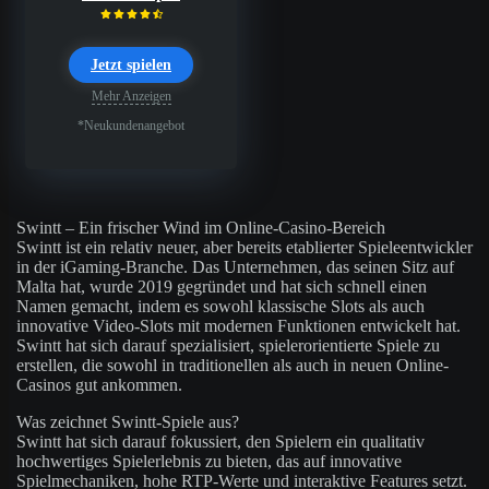
Jetzt spielen
Mehr Anzeigen
*Neukundenangebot
Swintt – Ein frischer Wind im Online-Casino-Bereich
Swintt ist ein relativ neuer, aber bereits etablierter Spieleentwickler
in der iGaming-Branche. Das Unternehmen, das seinen Sitz auf
Malta hat, wurde 2019 gegründet und hat sich schnell einen
Namen gemacht, indem es sowohl klassische Slots als auch
innovative Video-Slots mit modernen Funktionen entwickelt hat.
Swintt hat sich darauf spezialisiert, spielerorientierte Spiele zu
erstellen, die sowohl in traditionellen als auch in neuen Online-
Casinos gut ankommen.
Was zeichnet Swintt-Spiele aus?
Swintt hat sich darauf fokussiert, den Spielern ein qualitativ
hochwertiges Spielerlebnis zu bieten, das auf innovative
Spielmechaniken, hohe RTP-Werte und interaktive Features setzt.