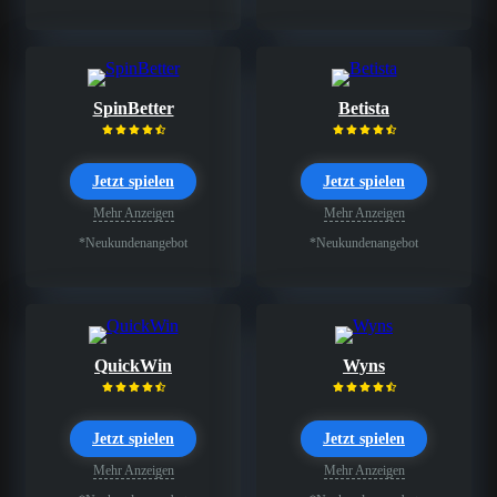
SpinBetter
Betista
Jetzt spielen
Jetzt spielen
Mehr Anzeigen
Mehr Anzeigen
*Neukundenangebot
*Neukundenangebot
QuickWin
Wyns
Jetzt spielen
Jetzt spielen
Mehr Anzeigen
Mehr Anzeigen