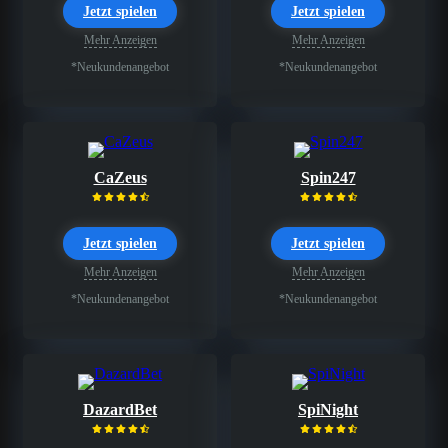
Jetzt spielen
Jetzt spielen
Mehr Anzeigen
Mehr Anzeigen
*Neukundenangebot
*Neukundenangebot
CaZeus
Spin247
Jetzt spielen
Jetzt spielen
Mehr Anzeigen
Mehr Anzeigen
*Neukundenangebot
*Neukundenangebot
DazardBet
SpiNight